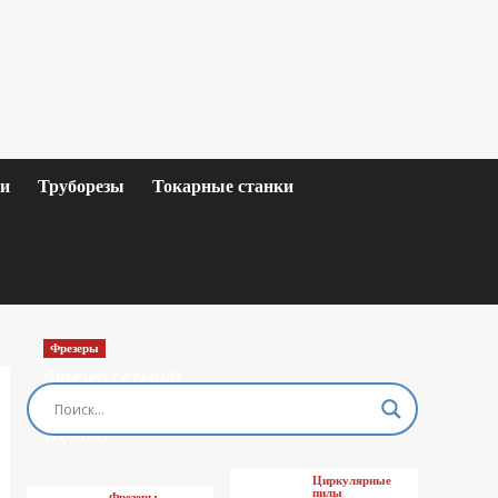
ки
Труборезы
Токарные станки
Фрезеры
Фрезер сетевой
MAKITA M3601
(Цены)
Циркулярные
пилы
Фрезеры