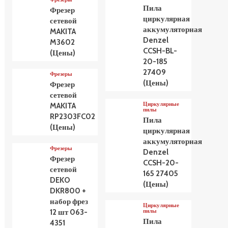
Пила
Фрезер
циркулярная
сетевой
аккумуляторная
MAKITA
Denzel
M3602
CCSH-BL-
(Цены)
20-185
27409
Фрезеры
(Цены)
Фрезер
сетевой
Циркулярные
MAKITA
пилы
RP2303FC02
Пила
(Цены)
циркулярная
аккумуляторная
Фрезеры
Denzel
Фрезер
CCSH-20-
сетевой
165 27405
DEKO
(Цены)
DKR800 +
набор фрез
Циркулярные
пилы
12 шт 063-
Пила
4351