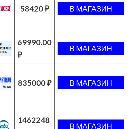
58420 ₽
69990.00
₽
835000 ₽
1462248