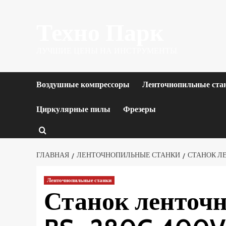
Перейти
Техно Парк
к
содержимому
ЛУЧШИЕ ЦЕНЫ НА ИНСТРУМЕНТЫ.
Воздушные компрессоры
Ленточнопильные ста
Циркулярные пилы
Фрезеры
ГЛАВНАЯ
ЛЕНТОЧНОПИЛЬНЫЕ СТАНКИ
СТАНОК ЛЕ
Ленточнопильные станки
Станок ленточ