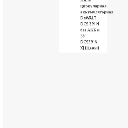
Пила
циркулярная
аккумуляторная
DeWALT
DCS 391 N
без АКБ и
ЗУ
DCS391N-
XJ (Цены)