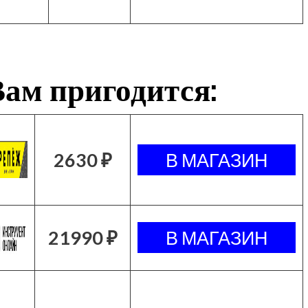
ам пригодится:
2630 ₽
21990 ₽