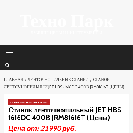
Перейти
Техно Парк
к
содержимому
ЛУЧШИЕ ЦЕНЫ НА ИНСТРУМЕНТЫ.
Основное
меню
ГЛАВНАЯ
ЛЕНТОЧНОПИЛЬНЫЕ СТАНКИ
СТАНОК
ЛЕНТОЧНОПИЛЬНЫЙ JET HBS-1616DC 400В JRM81616T (ЦЕНЫ)
Ленточнопильные станки
Станок ленточнопильный JET HBS-
1616DC 400В JRM81616T (Цены)
Цена от: 21990 руб.