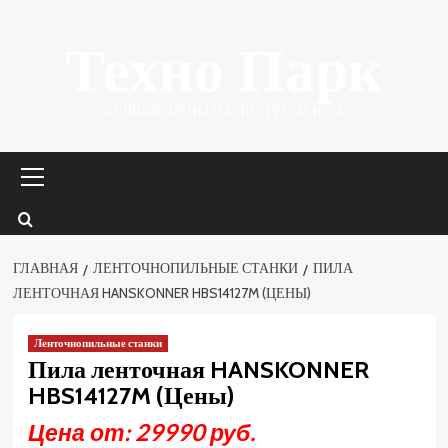
Перейти
Техно Парк
к
содержимому
ЛУЧШИЕ ЦЕНЫ НА ИНСТРУМЕНТЫ.
Основное
меню
ГЛАВНАЯ
ЛЕНТОЧНОПИЛЬНЫЕ СТАНКИ
ПИЛА
ЛЕНТОЧНАЯ HANSKONNER HBS14127M (ЦЕНЫ)
Ленточнопильные станки
Пила ленточная HANSKONNER
HBS14127M (Цены)
Цена от: 29990 руб.