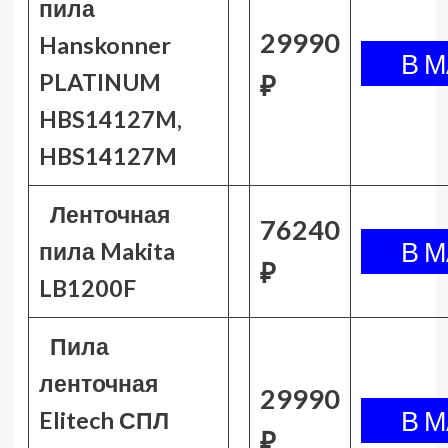
пила
29990
Hanskonner
PLATINUM
₽
HBS14127M,
HBS14127M
Ленточная
76240
пила Makita
₽
LB1200F
Пила
ленточная
29990
Elitech СПЛ
₽