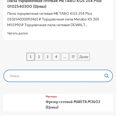
Пила торцовочная сетевая METABO KGS 254 Plus
0102540300 (Цены)
Пила торцовочная сетевая METABO KGS 254 Plus
010254030092461 ₽ Торцовочная пила Metabo KS 305
M55990 ₽ Торцовочная пила сетевая DEWALT...
Прочитать
Читать далее
больше
о
Пила
торцовочная
Пагинация
1
2
3
4
…
17
Далее
сетевая
METABO
записей
KGS
254
Фрезеры
Plus
Фрезер сетевой MAKITA M3601 (Цены)
0102540300
(Цены)
Фрезеры
Фрезер сетевой MAKITA M3602
(Цены)