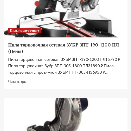
Пилы торцовочные
Пила торцовочная сетевая ЗУБР ЗПТ-190-1200 ПЛ
(Цены)
Пила торцовочная сетевая ЗУБР ЗПТ-190-1200 ПЛ15790 ₽
Пила торцовочная Зубр ЗПТ-305-1800 ПЛ31890 ₽ Пила
торцовочная с протяжкой ЗУБР ППТ-305-П36950 ₽...
Прочитать
Читать далее
больше
о
Пила
торцовочная
сетевая
ЗУБР
ЗПТ-190-
1200
ПЛ