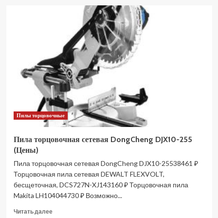
Пила
торцовочная
сетевая
DongCheng
DJX09-
255
(Цены)
Пилы торцовочные
Пила торцовочная сетевая DongCheng DJX10-255
(Цены)
Пила торцовочная сетевая DongCheng DJX10-25538461 ₽
Торцовочная пила сетевая DEWALT FLEXVOLT,
бесщеточная, DCS727N-XJ143160 ₽ Торцовочная пила
Makita LH104044730 ₽ Возможно...
Прочитать
Читать далее