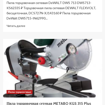
Пила торцовочная сетевая DeWALT DWS 713 DWS713-
KS62335 ₽ Торцовочная пила сетевая DEWALT FLEXVOLT,
бесщеточная, DCS727N-XJ143160 ₽ Пила торцовочная
DeWalt DWS715-IN62990...
Прочитать
Читать далее
больше
о
Пила
торцовочная
сетевая
DeWALT
DWS
713
DWS713-
KS
(Цены)
Пилы торцовочные
Пила торцовочная сетевая METABO KGS 315 Plus