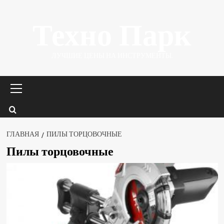
Перейти
Техно Парк
к
содержимому
ЛУЧШИЕ ЦЕНЫ НА ИНСТРУМЕНТЫ.
Основное
меню
ГЛАВНАЯ
ПИЛЫ ТОРЦОВОЧНЫЕ
Пилы торцовочные