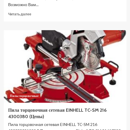
Возможно Вам...
Прочитать
Читать далее
больше
о
Пила
торцовочная
сетевая
Sturm
MS55210MC
2
в
1,
комбинированная
(Цены)
Пилы торцовочные
Пила торцовочная сетевая EINHELL TC-SM 216
4300380 (Цены)
Пила торцовочная сетевая EINHELL TC-SM 216