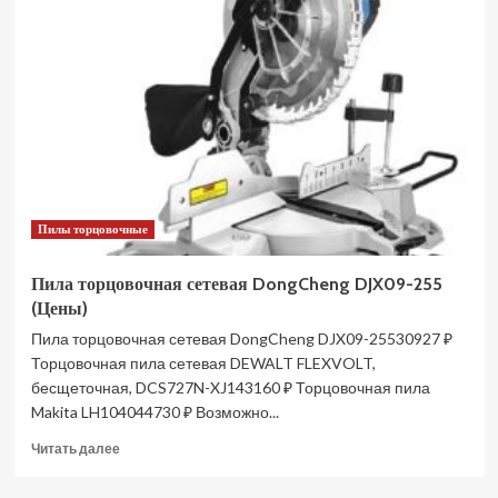
сетевая
AYGER
MST-
255/2000
(Цены)
Пилы торцовочные
Пила торцовочная сетевая DongCheng DJX09-255
(Цены)
Пила торцовочная сетевая DongCheng DJX09-25530927 ₽
Торцовочная пила сетевая DEWALT FLEXVOLT,
бесщеточная, DCS727N-XJ143160 ₽ Торцовочная пила
Makita LH104044730 ₽ Возможно...
Прочитать
Читать далее
больше
о