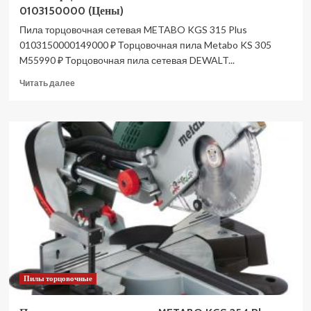
0103150000 (Цены)
Пила торцовочная сетевая METABO KGS 315 Plus
0103150000149000 ₽ Торцовочная пила Metabo KS 305
M55990 ₽ Торцовочная пила сетевая DEWALT...
Прочитать
Читать далее
больше
о
Пила
торцовочная
сетевая
METABO
KGS
315
Plus
0103150000
(Цены)
Пилы торцовочные