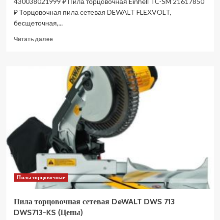
430038021999 ₽ Пила торцовочная Einhell TC-SM 21617850
₽ Торцовочная пила сетевая DEWALT FLEXVOLT,
бесщеточная,...
Прочитать
Читать далее
больше
о
Пила
торцовочная
сетевая
EINHELL
TC-
SM
216
4300380
(Цены)
Пилы торцовочные
Пила торцовочная сетевая DeWALT DWS 713
DWS713-KS (Цены)