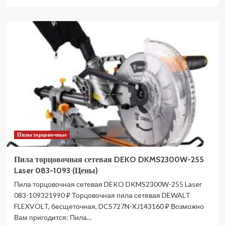
больше
о
Пила
торцовочная
сетевая
DongCheng
DJX10-
255
(Цены)
Пилы торцовочные
Пила торцовочная сетевая DEKO DKMS2300W-255
Laser 083-1093 (Цены)
Пила торцовочная сетевая DEKO DKMS2300W-255 Laser
083-109321990 ₽ Торцовочная пила сетевая DEWALT
FLEXVOLT, бесщеточная, DCS727N-XJ143160 ₽ Возможно
Вам пригодится: Пила...