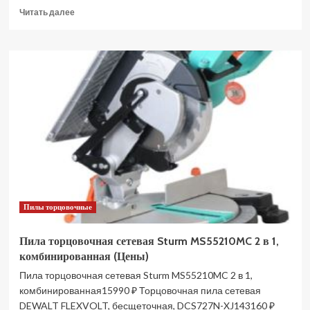
Прочитать
Читать далее
больше
о
Пила
торцовочная
сетевая
DEKO
DKMS2300W-
255
Laser
083-
1093
(Цены)
Пилы торцовочные
Пила торцовочная сетевая Sturm MS55210MC 2 в 1,
комбинированная (Цены)
Пила торцовочная сетевая Sturm MS55210MC 2 в 1,
комбинированная15990 ₽ Торцовочная пила сетевая
DEWALT FLEXVOLT, бесщеточная, DCS727N-XJ143160 ₽