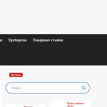
ки
Труборезы
Токарные станки
Фрезеры
Фрезер сетевой
MAKITA M3601
(Цены)
Циркулярные
пилы
Фрезеры