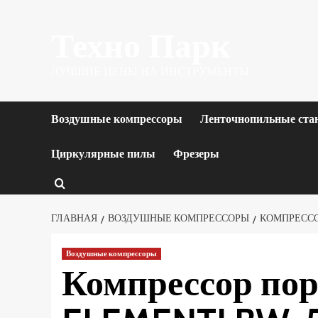
Перейти
Техно Парк
к
содержимому
ЛУЧШИЕ ЦЕНЫ НА ИНСТРУМЕНТЫ.
Воздушные компрессоры
Ленточнопильные ста
Циркулярные пилы
Фрезеры
ГЛАВНАЯ
ВОЗДУШНЫЕ КОМПРЕССОРЫ
КОМПРЕССОР
Воздушные компрессоры
Компрессор по