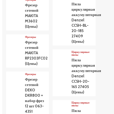
Пила
Фрезер
циркулярная
сетевой
аккумуляторная
MAKITA
Denzel
M3602
CCSH-BL-
(Цены)
20-185
27409
Фрезеры
(Цены)
Фрезер
сетевой
Циркулярные
MAKITA
пилы
RP2303FC02
Пила
(Цены)
циркулярная
аккумуляторная
Фрезеры
Denzel
Фрезер
CCSH-20-
сетевой
165 27405
DEKO
(Цены)
DKR800 +
набор фрез
Циркулярные
пилы
12 шт 063-
Пила
4351