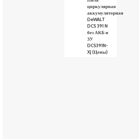
Пила
циркулярная
аккумуляторная
DeWALT
DCS 391 N
без АКБ и
ЗУ
DCS391N-
XJ (Цены)