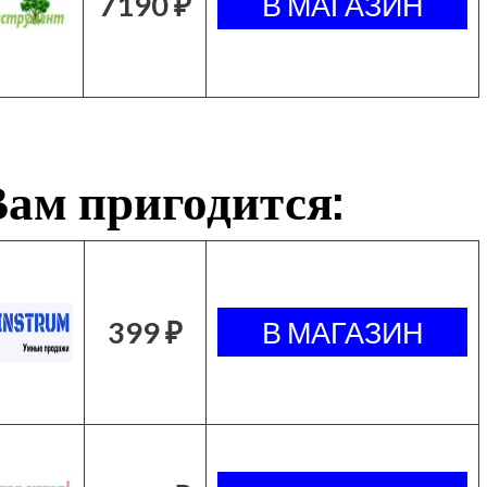
7190 ₽
ам пригодится:
399 ₽