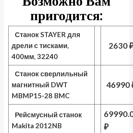
Возможно Вам
пригодится:
Станок STAYER для
2630 
дрели с тисками,
400мм, 32240
Станок сверлильный
46990 
магнитный DWT
MBMP15-28 BMC
69990.
Рейсмусный станок
Makita 2012NB
₽