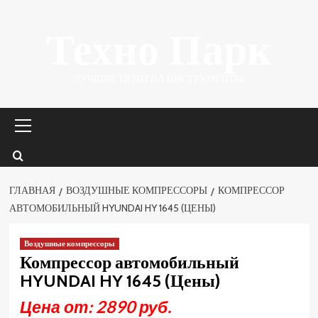
Перейти
Техно Парк
к
содержимому
ЛУЧШИЕ ЦЕНЫ НА ИНСТРУМЕНТЫ.
Основное
меню
ГЛАВНАЯ
ВОЗДУШНЫЕ КОМПРЕССОРЫ
КОМПРЕССОР
АВТОМОБИЛЬНЫЙ HYUNDAI HY 1645 (ЦЕНЫ)
Воздушные компрессоры
Компрессор автомобильный
HYUNDAI HY 1645 (Цены)
Цена от: 2890 руб.