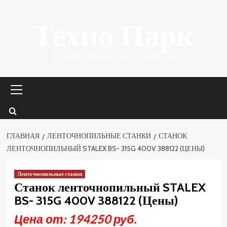
Перейти
Техно Парк
к
содержимому
ЛУЧШИЕ ЦЕНЫ НА ИНСТРУМЕНТЫ.
Основное
меню
ГЛАВНАЯ
ЛЕНТОЧНОПИЛЬНЫЕ СТАНКИ
СТАНОК
ЛЕНТОЧНОПИЛЬНЫЙ STALEX BS- 315G 400V 388122 (ЦЕНЫ)
Ленточнопильные станки
Станок ленточнопильный STALEX
BS- 315G 400V 388122 (Цены)
Цена от: 194250 руб.