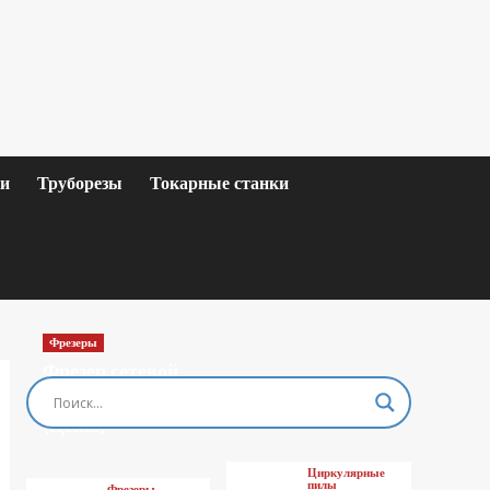
ки
Труборезы
Токарные станки
Фрезеры
Фрезер сетевой
MAKITA M3601
(Цены)
Циркулярные
пилы
Фрезеры