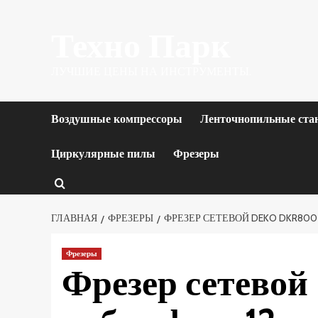
Перейти
Техно Парк
к
содержимому
ЛУЧШИЕ ЦЕНЫ НА ИНСТРУМЕНТЫ.
Воздушные компрессоры
Ленточнопильные ста
Циркулярные пилы
Фрезеры
ГЛАВНАЯ
ФРЕЗЕРЫ
ФРЕЗЕР СЕТЕВОЙ DEKO DKR800 +
Фрезеры
Фрезер сетево