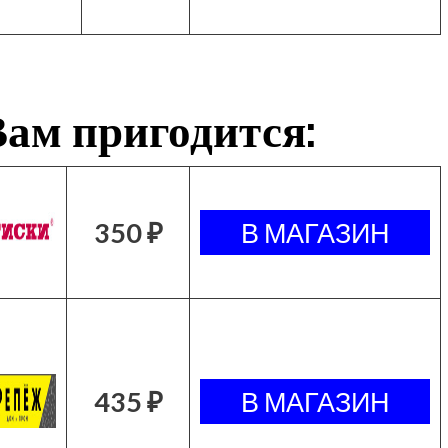
ам пригодится:
350 ₽
435 ₽