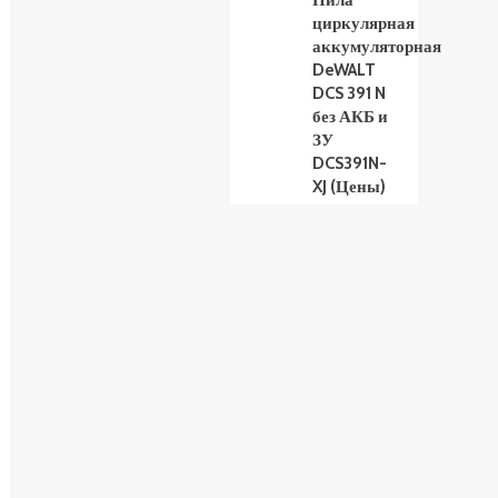
Пила
циркулярная
аккумуляторная
DeWALT
DCS 391 N
без АКБ и
ЗУ
DCS391N-
XJ (Цены)