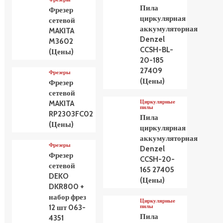
Пила
Фрезер
циркулярная
сетевой
аккумуляторная
MAKITA
Denzel
M3602
CCSH-BL-
(Цены)
20-185
27409
Фрезеры
(Цены)
Фрезер
сетевой
Циркулярные
MAKITA
пилы
RP2303FC02
Пила
(Цены)
циркулярная
аккумуляторная
Фрезеры
Denzel
Фрезер
CCSH-20-
сетевой
165 27405
DEKO
(Цены)
DKR800 +
набор фрез
Циркулярные
пилы
12 шт 063-
Пила
4351