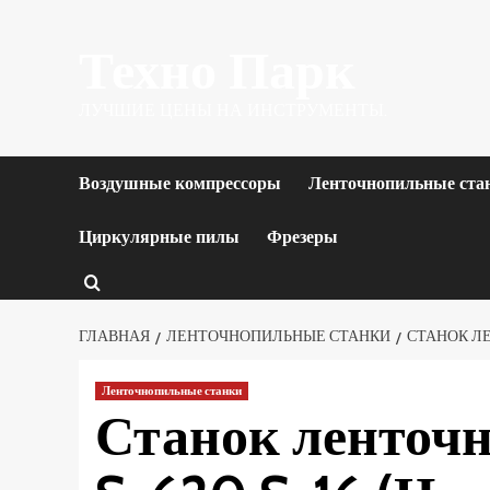
Перейти
Техно Парк
к
содержимому
ЛУЧШИЕ ЦЕНЫ НА ИНСТРУМЕНТЫ.
Воздушные компрессоры
Ленточнопильные ста
Циркулярные пилы
Фрезеры
ГЛАВНАЯ
ЛЕНТОЧНОПИЛЬНЫЕ СТАНКИ
СТАНОК ЛЕ
Ленточнопильные станки
Станок ленточ