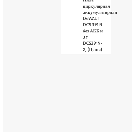
Пила
циркулярная
аккумуляторная
DeWALT
DCS 391 N
без АКБ и
ЗУ
DCS391N-
XJ (Цены)