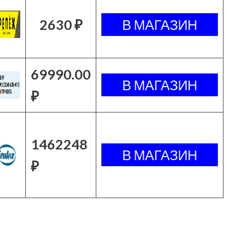
2630 ₽
69990.00
₽
1462248
₽