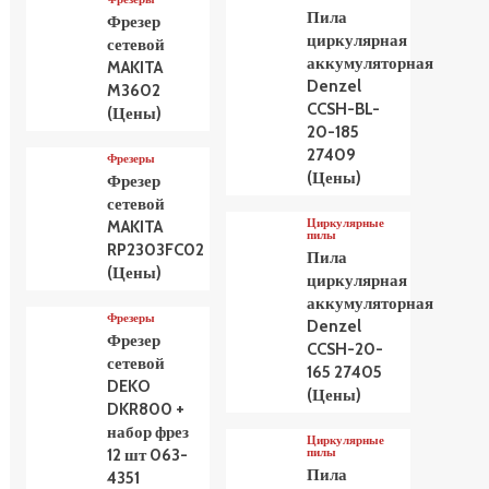
Пила
Фрезер
циркулярная
сетевой
аккумуляторная
MAKITA
Denzel
M3602
CCSH-BL-
(Цены)
20-185
27409
Фрезеры
(Цены)
Фрезер
сетевой
Циркулярные
MAKITA
пилы
RP2303FC02
Пила
(Цены)
циркулярная
аккумуляторная
Фрезеры
Denzel
Фрезер
CCSH-20-
сетевой
165 27405
DEKO
(Цены)
DKR800 +
набор фрез
Циркулярные
пилы
12 шт 063-
Пила
4351