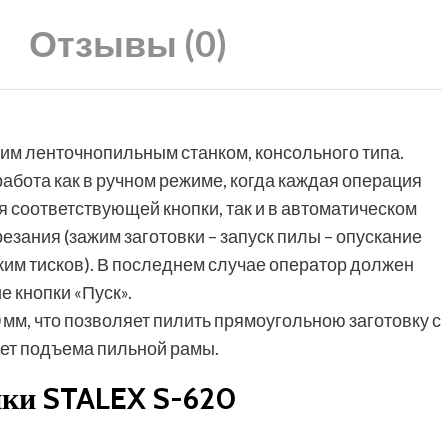
Отзывы (0)
ким ленточнопильным станком, консольного типа.
абота как в ручном режиме, когда каждая операция
 соответствующей кнопки, так и в автоматическом
резания (зажим заготовки – запуск пилы – опускание
жим тисков). В последнем случае оператор должен
е кнопки «Пуск».
 мм, что позволяет пилить прямоугольною заготовку с
ет подъема пильной рамы.
ики STALEX S-620