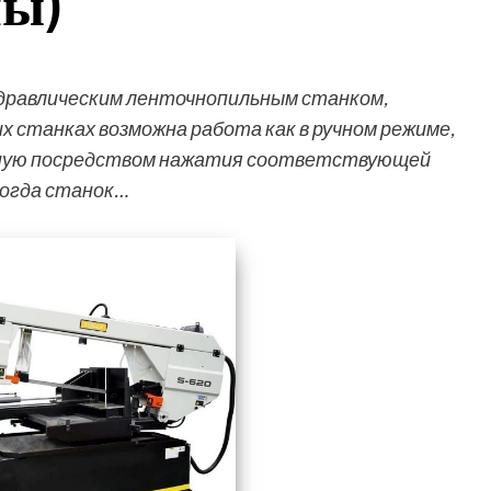
ны)
гидравлическим ленточнопильным станком,
 станках возможна работа как в ручном режиме,
учную посредством нажатия соответствующей
когда станок…