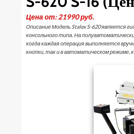
S-620 S-16 (Це
Цена от: 21990 руб.
Описание Модель Stalex S-620 является 
консольного типа. На полуавтоматических
когда каждая операция выполняется вр
кнопки, так и в автоматическом режиме, 