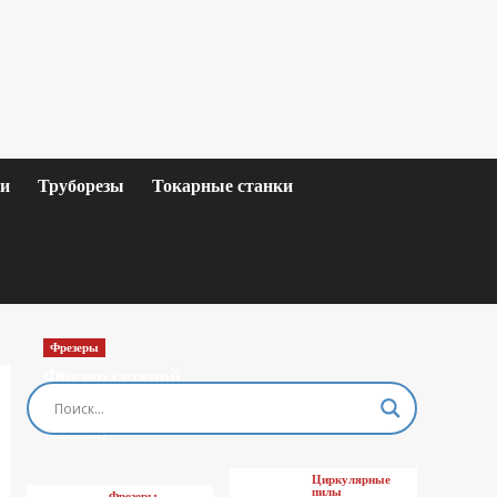
ки
Труборезы
Токарные станки
Фрезеры
Фрезер сетевой
MAKITA M3601
(Цены)
Циркулярные
пилы
Фрезеры