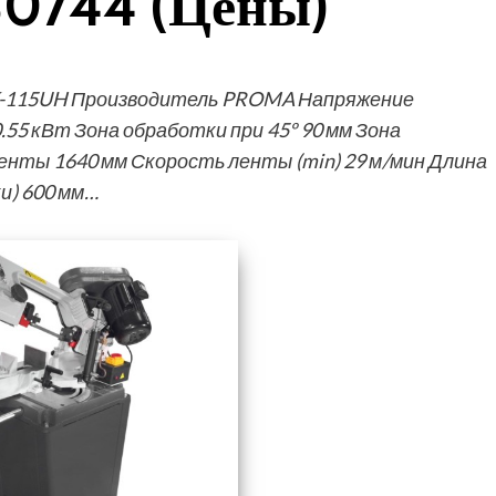
30744 (Цены)
K-115UH Производитель PROMA Напряжение
55 кВт Зона обработки при 45º 90 мм Зона
ленты 1640 мм Скорость ленты (min) 29 м/мин Длина
ки) 600 мм…