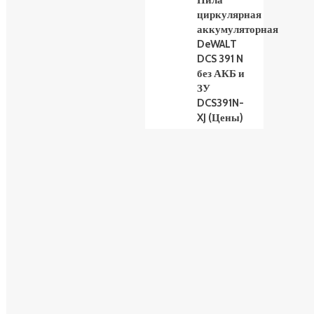
Пила
циркулярная
аккумуляторная
DeWALT
DCS 391 N
без АКБ и
ЗУ
DCS391N-
XJ (Цены)