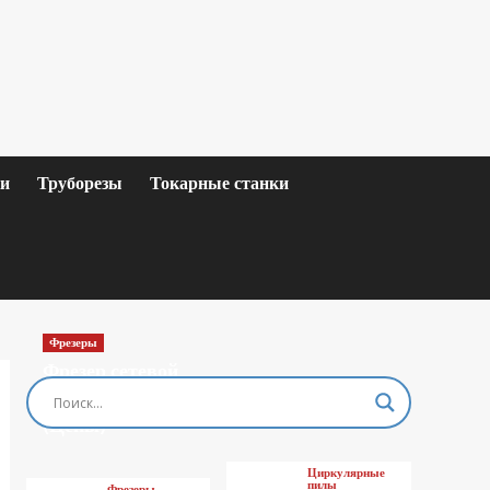
ки
Труборезы
Токарные станки
Фрезеры
Фрезер сетевой
MAKITA M3601
(Цены)
Циркулярные
пилы
Фрезеры