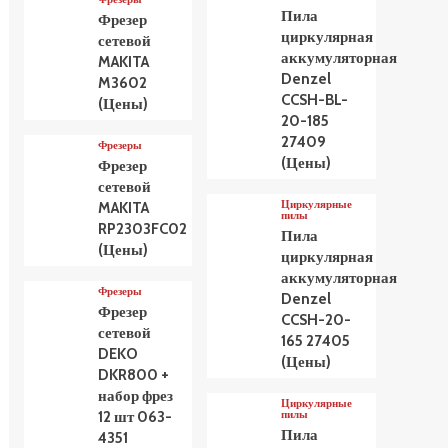
Пила
Фрезер
циркулярная
сетевой
аккумуляторная
MAKITA
Denzel
M3602
CCSH-BL-
(Цены)
20-185
27409
Фрезеры
(Цены)
Фрезер
сетевой
Циркулярные
MAKITA
пилы
RP2303FC02
Пила
(Цены)
циркулярная
аккумуляторная
Фрезеры
Denzel
Фрезер
CCSH-20-
сетевой
165 27405
DEKO
(Цены)
DKR800 +
набор фрез
Циркулярные
пилы
12 шт 063-
Пила
4351