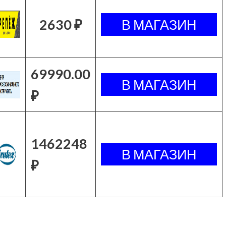
2630 ₽
69990.00
₽
1462248
₽