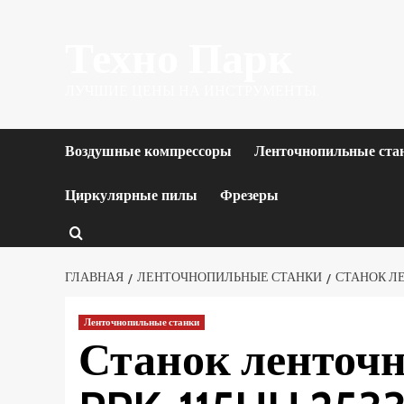
Перейти
Техно Парк
к
содержимому
ЛУЧШИЕ ЦЕНЫ НА ИНСТРУМЕНТЫ.
Воздушные компрессоры
Ленточнопильные ста
Циркулярные пилы
Фрезеры
ГЛАВНАЯ
ЛЕНТОЧНОПИЛЬНЫЕ СТАНКИ
СТАНОК ЛЕ
Ленточнопильные станки
Станок ленто