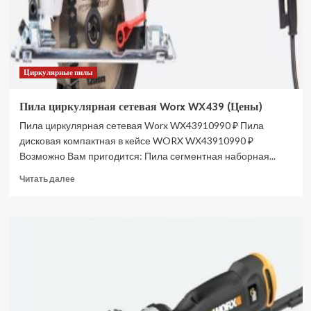
Циркулярные пилы
Пила циркулярная сетевая Worx WX439 (Цены)
Пила циркулярная сетевая Worx WX43910990 ₽ Пила
дисковая компактная в кейсе WORX WX43910990 ₽
Возможно Вам пригодится: Пила сегментная наборная...
Прочитать
Читать далее
больше
о
Пила
циркулярная
сетевая
Worx
WX439
(Цены)