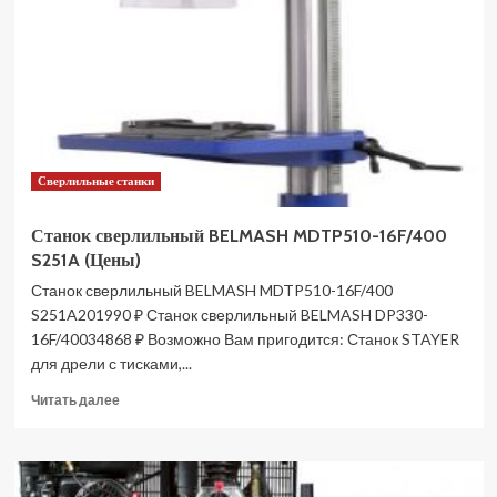
16
(DP33016B)
DP33016B
(Цены)
Сверлильные станки
Станок сверлильный BELMASH MDTP510-16F/400
S251A (Цены)
Станок сверлильный BELMASH MDTP510-16F/400
S251A201990 ₽ Станок сверлильный BELMASH DP330-
16F/40034868 ₽ Возможно Вам пригодится: Станок STAYER
для дрели с тисками,...
Прочитать
Читать далее
больше
о
Станок
сверлильный