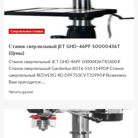
Сверлильные станки
Станок сверлильный JET GHD-46PF 50000436T
(Цены)
Станок сверлильный JET GHD-46PF 50000436T81600 ₽
Станок сверлильный Gardenlux BD16-550 11490 ₽ Станок
сверлильный REDVERG RD-DPF750CVT32990 ₽ Возможно
Вам пригодится:...
Прочитать
Читать далее
больше
о
Станок
сверлильный
JET
GHD-
46PF
50000436T