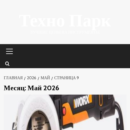
Перейти
Техно Парк
к
содержимому
ЛУЧШИЕ ЦЕНЫ НА ИНСТРУМЕНТЫ.
Основное
меню
ГЛАВНАЯ
2026
МАЙ
СТРАНИЦА 9
Месяц:
Май 2026