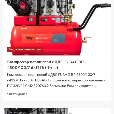
BELMASH
MDTP510-
16F/400
S251A
(Цены)
Воздушные компрессоры
Компрессор поршневой с ДВС FUBAG BP
4500/100/7 641278 (Цены)
Компрессор поршневой с ДВС FUBAG BP 4500/100/7
641278127930 ₽ FUBAG Поршневой компрессор масляный
DC 320/24 CM2.520760 ₽ Возможно Вам пригодится:...
Прочитать
Читать далее
больше
о
Компрессор
поршневой