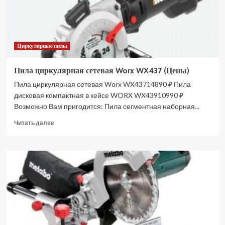
Циркулярные пилы
Пила циркулярная сетевая Worx WX437 (Цены)
Пила циркулярная сетевая Worx WX43714890 ₽ Пила
дисковая компактная в кейсе WORX WX43910990 ₽
Возможно Вам пригодится: Пила сегментная наборная...
Прочитать
Читать далее
больше
о
Пила
циркулярная
сетевая
Worx
WX437
(Цены)