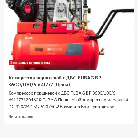
с
ДВС
FUBAG
BP
4500/100/7
641278
(Цены)
Воздушные компрессоры
Компрессор поршневой с ДВС FUBAG BP
3600/100/6 641277 (Цены)
Компрессор поршневой с ДВС FUBAG BP 3600/100/6
641277120460 ₽ FUBAG Поршневой компрессор масляный
DC 320/24 CM2.520760 ₽ Возможно Вам пригодится:...
Прочитать
Читать далее
больше
о
Компрессор