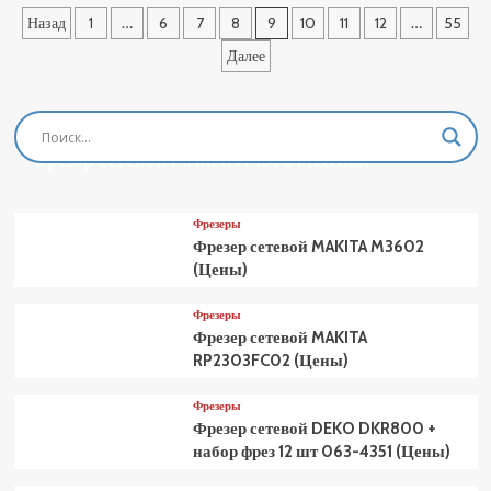
поршневой
Пагинация
Назад
1
…
6
7
8
9
10
11
12
…
55
с
ДВС
записей
Далее
FUBAG
BP
3600/100/6
641277
Фрезеры
(Цены)
Фрезер сетевой MAKITA M3601 (Цены)
Фрезеры
Фрезер сетевой MAKITA M3602
(Цены)
Фрезеры
Фрезер сетевой MAKITA
RP2303FC02 (Цены)
Фрезеры
Фрезер сетевой DEKO DKR800 +
набор фрез 12 шт 063-4351 (Цены)