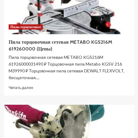
диск
(Цены)
Пилы торцовочные
Пила торцовочная сетевая METABO KGS216M
619260000 (Цены)
Пила торцовочная сетевая METABO KGS216M
61926000031490 ₽ Торцовочная пила Metabo KGSV 216
M39990 ₽ Торцовочная пила сетевая DEWALT FLEXVOLT,
бесщеточная,...
Прочитать
Читать далее
больше
о
Пила
торцовочная
сетевая
METABO
KGS216M
619260000