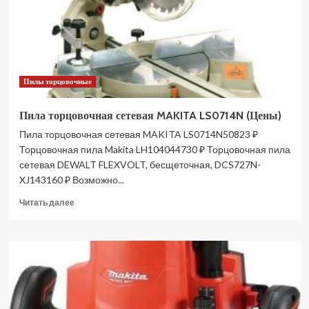
(Цены)
Пилы торцовочные
Пила торцовочная сетевая MAKITA LS0714N (Цены)
Пила торцовочная сетевая MAKITA LS0714N50823 ₽
Торцовочная пила Makita LH104044730 ₽ Торцовочная пила
сетевая DEWALT FLEXVOLT, бесщеточная, DCS727N-
XJ143160 ₽ Возможно...
Прочитать
Читать далее
больше
о
Пила
торцовочная
сетевая
MAKITA
LS0714N
(Цены)