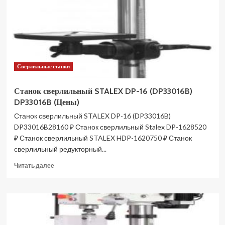
(Цены)
Сверлильные станки
Станок сверлильный STALEX DP-16 (DP33016B)
DP33016B (Цены)
Станок сверлильный STALEX DP-16 (DP33016B)
DP33016B28160 ₽ Станок сверлильный Stalex DP-1628520
₽ Станок сверлильный STALEX HDP-1620750 ₽ Станок
сверлильный редукторный...
Прочитать
Читать далее
больше
о
Станок
сверлильный
STALEX
DP-