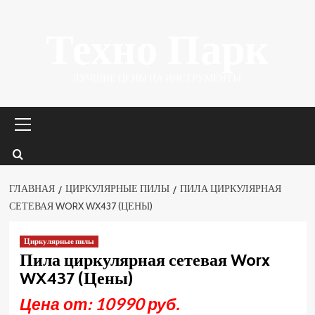
Перейти
Техно Парк
к
содержимому
ЛУЧШИЕ ЦЕНЫ НА ИНСТРУМЕНТЫ.
Основное
меню
ГЛАВНАЯ
ЦИРКУЛЯРНЫЕ ПИЛЫ
ПИЛА ЦИРКУЛЯРНАЯ
СЕТЕВАЯ WORX WX437 (ЦЕНЫ)
Циркулярные пилы
Пила циркулярная сетевая Worx
WX437 (Цены)
Цена от: 10990 руб.