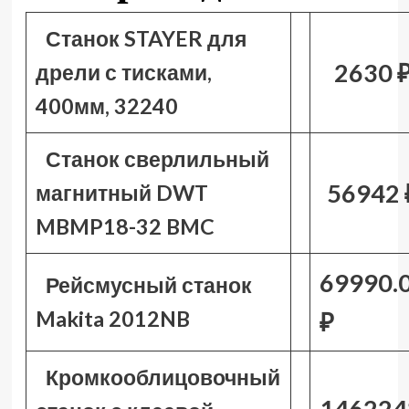
Станок STAYER для
2630 
дрели с тисками,
400мм, 32240
Станок сверлильный
56942 
магнитный DWT
MBMP18-32 BMC
69990.
Рейсмусный станок
Makita 2012NB
₽
Кромкооблицовочный
146224