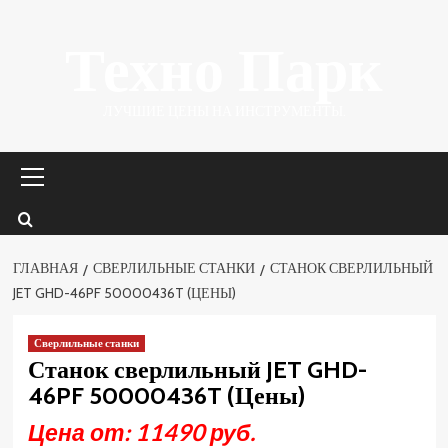
Перейти
Техно Парк
к
содержимому
ЛУЧШИЕ ЦЕНЫ НА ИНСТРУМЕНТЫ.
Основное
меню
ГЛАВНАЯ
СВЕРЛИЛЬНЫЕ СТАНКИ
СТАНОК СВЕРЛИЛЬНЫЙ
JET GHD-46PF 50000436T (ЦЕНЫ)
Сверлильные станки
Станок сверлильный JET GHD-
46PF 50000436T (Цены)
Цена от: 11490 руб.