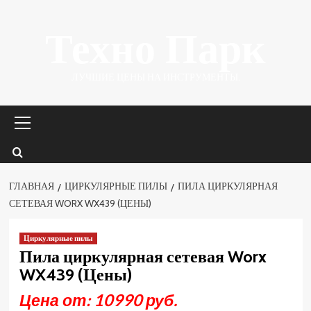
Перейти
Техно Парк
к
содержимому
ЛУЧШИЕ ЦЕНЫ НА ИНСТРУМЕНТЫ.
Основное
меню
ГЛАВНАЯ
ЦИРКУЛЯРНЫЕ ПИЛЫ
ПИЛА ЦИРКУЛЯРНАЯ
СЕТЕВАЯ WORX WX439 (ЦЕНЫ)
Циркулярные пилы
Пила циркулярная сетевая Worx
WX439 (Цены)
Цена от: 10990 руб.