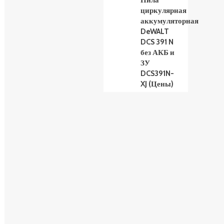
Пила
циркулярная
аккумуляторная
DeWALT
DCS 391 N
без АКБ и
ЗУ
DCS391N-
XJ (Цены)