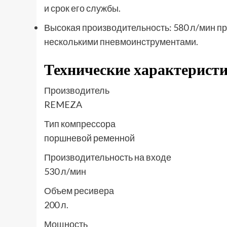
и срок его службы.
Высокая производительность: 580 л/мин пр
несколькими пневмоинструментами.
Технические характерис
Производитель
REMEZA
Тип компрессора
поршневой ременной
Производительность на входе
530 л/мин
Объем ресивера
200 л.
Мощность