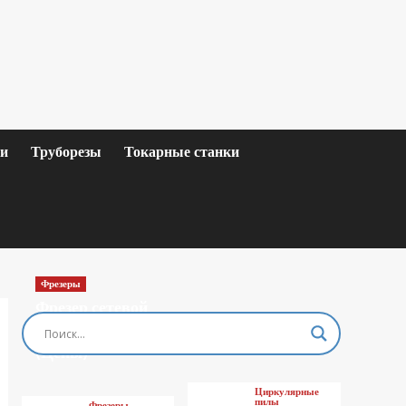
ки
Труборезы
Токарные станки
Фрезеры
Фрезер сетевой
MAKITA M3601
(Цены)
Циркулярные
пилы
Фрезеры