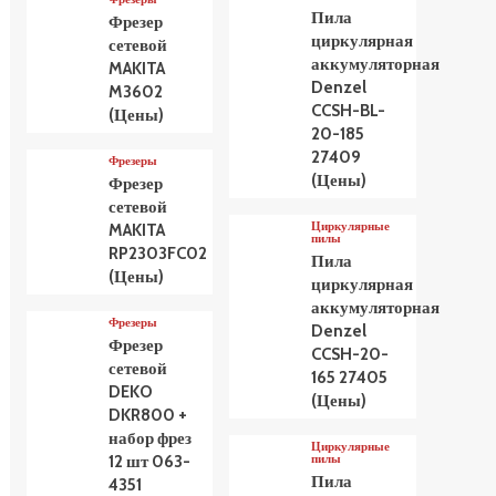
Пила
Фрезер
циркулярная
сетевой
аккумуляторная
MAKITA
Denzel
M3602
CCSH-BL-
(Цены)
20-185
27409
Фрезеры
(Цены)
Фрезер
сетевой
Циркулярные
MAKITA
пилы
RP2303FC02
Пила
(Цены)
циркулярная
аккумуляторная
Фрезеры
Denzel
Фрезер
CCSH-20-
сетевой
165 27405
DEKO
(Цены)
DKR800 +
набор фрез
Циркулярные
пилы
12 шт 063-
Пила
4351