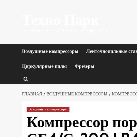
Перейти
Техно Парк
к
содержимому
ЛУЧШИЕ ЦЕНЫ НА ИНСТРУМЕНТЫ.
Воздушные компрессоры
Ленточнопильные ста
Циркулярные пилы
Фрезеры
ГЛАВНАЯ
ВОЗДУШНЫЕ КОМПРЕССОРЫ
КОМПРЕССОР
Воздушные компрессоры
Компрессор по