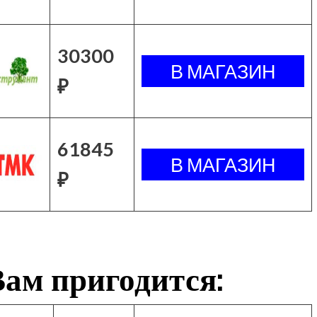
30300
₽
61845
₽
ам пригодится: