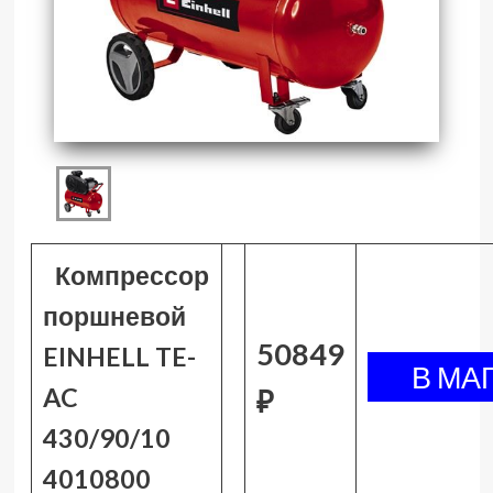
Компрессор
поршневой
50849
EINHELL TE-
AC
₽
430/90/10
4010800