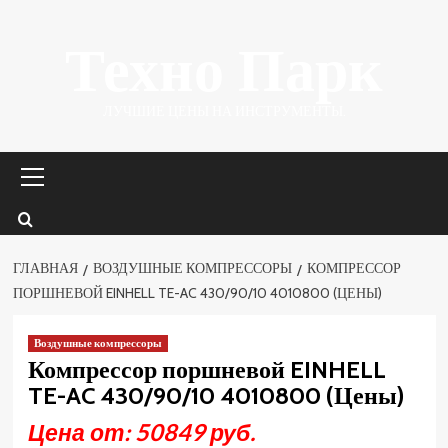
Перейти
Техно Парк
к
содержимому
ЛУЧШИЕ ЦЕНЫ НА ИНСТРУМЕНТЫ.
Основное
меню
ГЛАВНАЯ
ВОЗДУШНЫЕ КОМПРЕССОРЫ
КОМПРЕССОР
ПОРШНЕВОЙ EINHELL TE-AC 430/90/10 4010800 (ЦЕНЫ)
Воздушные компрессоры
Компрессор поршневой EINHELL
TE-AC 430/90/10 4010800 (Цены)
Цена от: 50849 руб.