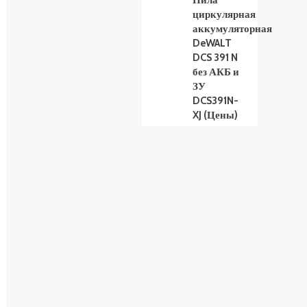
Пила
циркулярная
аккумуляторная
DeWALT
DCS 391 N
без АКБ и
ЗУ
DCS391N-
XJ (Цены)