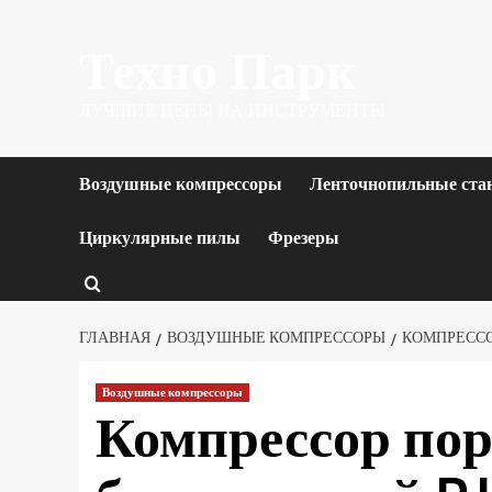
Перейти
Техно Парк
к
содержимому
ЛУЧШИЕ ЦЕНЫ НА ИНСТРУМЕНТЫ.
Воздушные компрессоры
Ленточнопильные ста
Циркулярные пилы
Фрезеры
ГЛАВНАЯ
ВОЗДУШНЫЕ КОМПРЕССОРЫ
КОМПРЕССОР
Воздушные компрессоры
Компрессор по