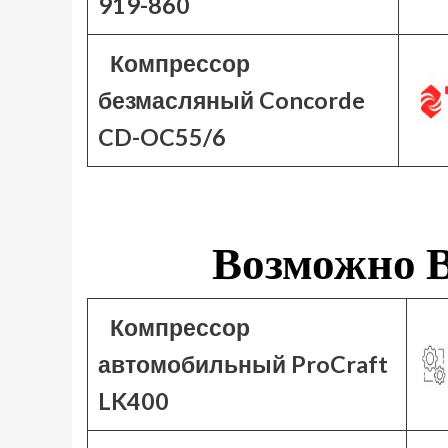
919-860
Компрессор
безмасляный Concorde
CD-OC55/6
Возможно В
Компрессор
автомобильный ProCraft
LK400