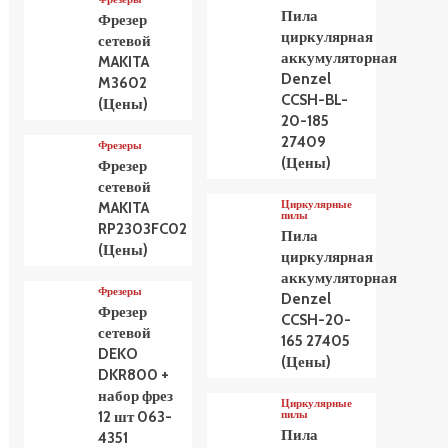
Пила
Фрезер
циркулярная
сетевой
аккумуляторная
MAKITA
Denzel
M3602
CCSH-BL-
(Цены)
20-185
27409
Фрезеры
(Цены)
Фрезер
сетевой
Циркулярные
MAKITA
пилы
RP2303FC02
Пила
(Цены)
циркулярная
аккумуляторная
Фрезеры
Denzel
Фрезер
CCSH-20-
сетевой
165 27405
DEKO
(Цены)
DKR800 +
набор фрез
Циркулярные
пилы
12 шт 063-
Пила
4351