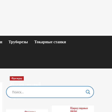
ки
Труборезы
Токарные станки
Фрезеры
Фрезер сетевой
MAKITA M3601
(Цены)
Циркулярные
пилы
Фрезеры