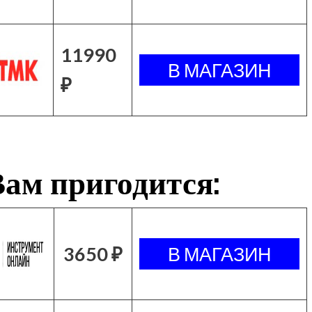
11990
₽
ам пригодится:
3650 ₽