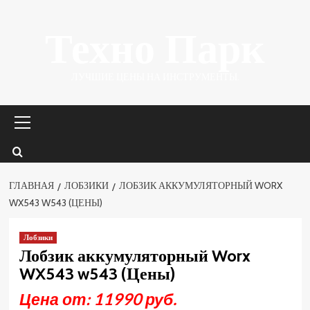
Перейти
Техно Парк
к
содержимому
ЛУЧШИЕ ЦЕНЫ НА ИНСТРУМЕНТЫ.
Основное
меню
ГЛАВНАЯ
ЛОБЗИКИ
ЛОБЗИК АККУМУЛЯТОРНЫЙ WORX
WX543 W543 (ЦЕНЫ)
Лобзики
Лобзик аккумуляторный Worx
WX543 w543 (Цены)
Цена от: 11990 руб.