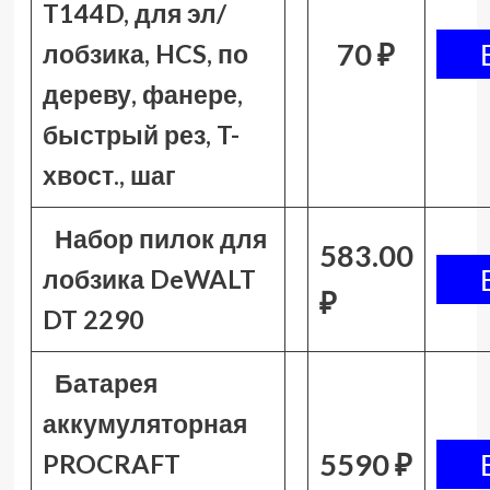
T144D, для эл/
70 ₽
лобзика, HCS, по
дереву, фанере,
быстрый рез, T-
хвост., шаг
Набор пилок для
583.00
лобзика DeWALT
₽
DT 2290
Батарея
аккумуляторная
5590 ₽
PROCRAFT