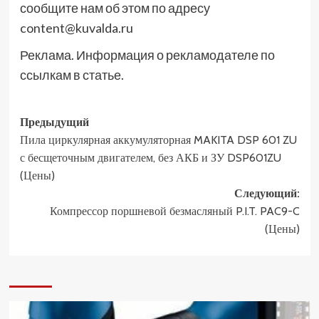
сообщите нам об этом по адресу
content@kuvalda.ru
Реклама. Информация о рекламодателе по
ссылкам в статье.
Навигация
Предыдущий
Пила циркулярная аккумуляторная MAKITA DSP 601 ZU
записи
с бесщеточным двигателем, без АКБ и ЗУ DSP601ZU
(Цены)
Следующий:
Компрессор поршневой безмасляный P.I.T. PAC9-C
(Цены)