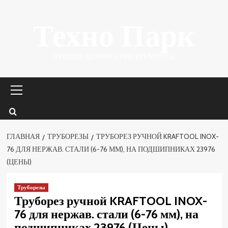
Перейти
Техно Парк
к
содержимому
ЛУЧШИЕ ЦЕНЫ НА ИНСТРУМЕНТЫ.
Основное
меню
ГЛАВНАЯ
ТРУБОРЕЗЫ
ТРУБОРЕЗ РУЧНОЙ KRAFTOOL INOX-
76 ДЛЯ НЕРЖАВ. СТАЛИ (6-76 ММ), НА ПОДШИПНИКАХ 23976
(ЦЕНЫ)
Труборезы
Труборез ручной KRAFTOOL INOX-
76 для нержав. стали (6-76 мм), на
подшипниках 23976 (Цены)