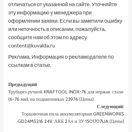
отличаться от указанной на сайте. Уточняйте
эту информацию у менеджера при
оформлении заявки. Если вы заметили ошибку
или неточность в описании, пожалуйста,
сообщите нам об этом по адресу
content@kuvalda.ru
Реклама. Информация о рекламодателе по
ссылкам в статье.
Навигация
Предыдущий
Труборез ручной KRAFTOOL INOX-76 для нержав. стали
записи
(6-76 мм), на подшипниках 23976 (Цены)
Следующий:
Торцовочная пила аккумуляторная GREENWORKS
GD24MS216 24V, АКБ 2Ач и ЗУ 1501707UA (Цены)