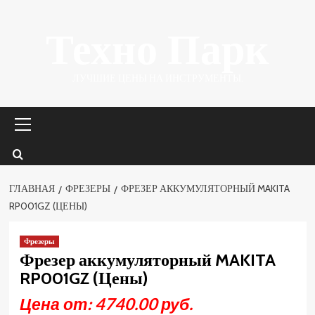
Перейти
Техно Парк
к
содержимому
ЛУЧШИЕ ЦЕНЫ НА ИНСТРУМЕНТЫ.
Основное
меню
ГЛАВНАЯ
ФРЕЗЕРЫ
ФРЕЗЕР АККУМУЛЯТОРНЫЙ MAKITA
RP001GZ (ЦЕНЫ)
Фрезеры
Фрезер аккумуляторный MAKITA
RP001GZ (Цены)
Цена от: 4740.00 руб.