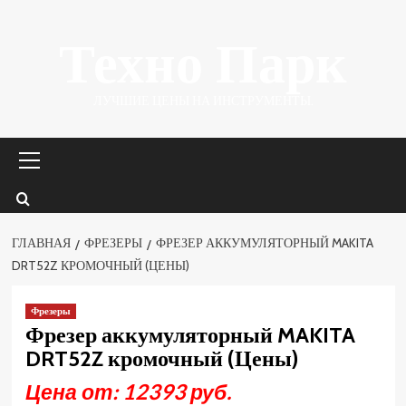
Перейти
Техно Парк
к
содержимому
ЛУЧШИЕ ЦЕНЫ НА ИНСТРУМЕНТЫ.
Основное
меню
ГЛАВНАЯ
ФРЕЗЕРЫ
ФРЕЗЕР АККУМУЛЯТОРНЫЙ MAKITA
DRT52Z КРОМОЧНЫЙ (ЦЕНЫ)
Фрезеры
Фрезер аккумуляторный MAKITA
DRT52Z кромочный (Цены)
Цена от: 12393 руб.