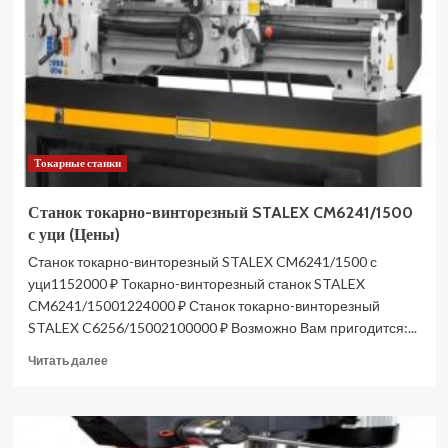
3
до
35
мм
23483
23483
(Цены)
Токарные станки
Станок токарно-винторезный STALEX CM6241/1500
с уци (Цены)
Станок токарно-винторезный STALEX CM6241/1500 с
уци1152000 ₽ Токарно-винторезный станок STALEX
CM6241/15001224000 ₽ Станок токарно-винторезный
STALEX C6256/15002100000 ₽ Возможно Вам пригодится:...
Прочитать
Читать далее
больше
о
Станок
токарно-