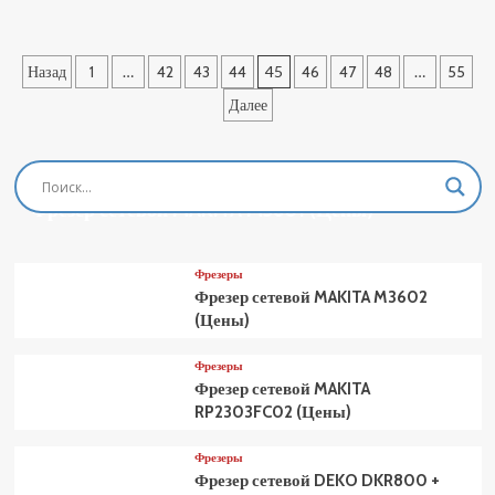
о
Станок
сверлильный
Пагинация
Назад
1
…
42
43
44
45
46
47
48
…
55
PROMA
E-
записей
Далее
1316B/400
25401301
(Цены)
Фрезеры
Фрезер сетевой MAKITA M3601 (Цены)
Фрезеры
Фрезер сетевой MAKITA M3602
(Цены)
Фрезеры
Фрезер сетевой MAKITA
RP2303FC02 (Цены)
Фрезеры
Фрезер сетевой DEKO DKR800 +