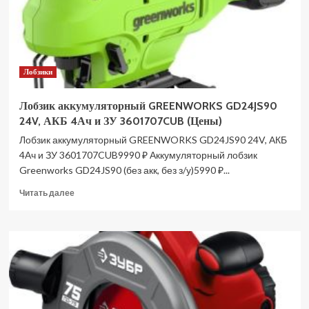
Лобзики
Лобзик аккумуляторный GREENWORKS GD24JS90
24V, АКБ 4Ач и ЗУ 3601707CUB (Цены)
Лобзик аккумуляторный GREENWORKS GD24JS90 24V, АКБ
4Ач и ЗУ 3601707CUB9990 ₽ Аккумуляторный лобзик
Greenworks GD24JS90 (без акк, без з/у)5990 ₽...
Прочитать
Читать далее
больше
о
Лобзик
аккумуляторный
GREENWORKS
GD24JS90
24V,
АКБ
4Ач