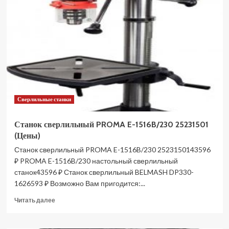
винторезный
STALEX
CM6241/1500
с
уци
(Цены)
Сверлильные станки
Станок сверлильный PROMA E-1516B/230 25231501
(Цены)
Станок сверлильный PROMA E-1516B/230 2523150143596
₽ PROMA E-1516B/230 настольный сверлильный
станок43596 ₽ Станок сверлильный BELMASH DP330-
1626593 ₽ Возможно Вам пригодится:...
Прочитать
Читать далее
больше
о
Станок