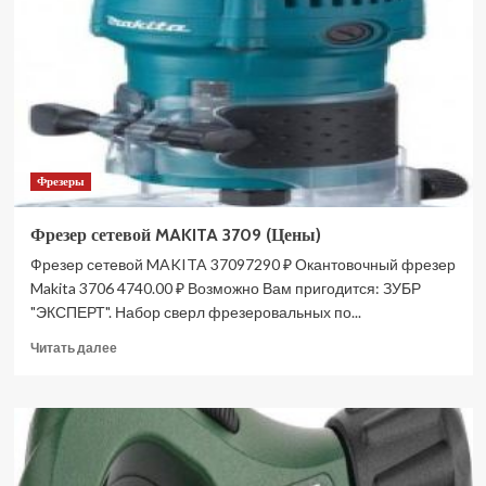
TE-
SM
254
Dual
4300875
(Цены)
Фрезеры
Фрезер сетевой MAKITA 3709 (Цены)
Фрезер сетевой MAKITA 37097290 ₽ Окантовочный фрезер
Makita 3706 4740.00 ₽ Возможно Вам пригодится: ЗУБР
"ЭКСПЕРТ". Набор сверл фрезеровальных по...
Прочитать
Читать далее
больше
о
Фрезер
сетевой
MAKITA
3709