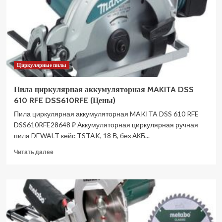
ZJ
без
АКБ
и
ЗУ
DHS782ZJ
Циркулярные пилы
(Цены)
Пила циркулярная аккумуляторная MAKITA DSS
610 RFE DSS610RFE (Цены)
Пила циркулярная аккумуляторная MAKITA DSS 610 RFE
DSS610RFE28648 ₽ Аккумуляторная циркулярная ручная
пила DEWALT кейс TSTAK, 18 В, без АКБ...
Прочитать
Читать далее
больше
о
Пила
циркулярная
аккумуляторная
MAKITA
DSS