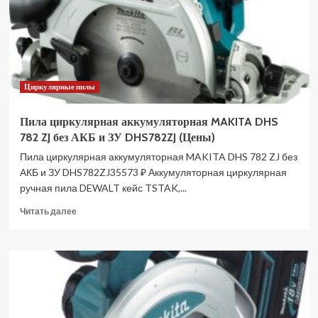
Циркулярные пилы
Пила циркулярная аккумуляторная MAKITA DHS
782 ZJ без АКБ и ЗУ DHS782ZJ (Цены)
Пила циркулярная аккумуляторная MAKITA DHS 782 ZJ без
АКБ и ЗУ DHS782ZJ35573 ₽ Аккумуляторная циркулярная
ручная пила DEWALT кейс TSTAK,...
Прочитать
Читать далее
больше
о
Пила
циркулярная
аккумуляторная
MAKITA
DHS
782