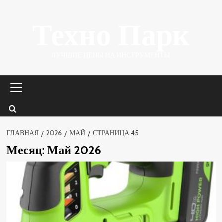
Перейти
Техно Парк
к
содержимому
ЛУЧШИЕ ЦЕНЫ НА ИНСТРУМЕНТЫ.
Основное
меню
ГЛАВНАЯ
2026
МАЙ
СТРАНИЦА 45
Месяц:
Май 2026