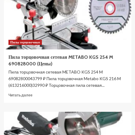
610
RFE
DSS610RFE
(Цены)
Пилы торцовочные
Пила торцовочная сетевая METABO KGS 254 M
690828000 (Цены)
Пила торцовочная сетевая METABO KGS 254 M
69082800043799 ₽ Пила торцовочная Metabo KGS 216 M
(613216000)32990 ₽ Торцовочная пила сетевая...
Прочитать
Читать далее
больше
о
Пила
торцовочная
сетевая
METABO
KGS