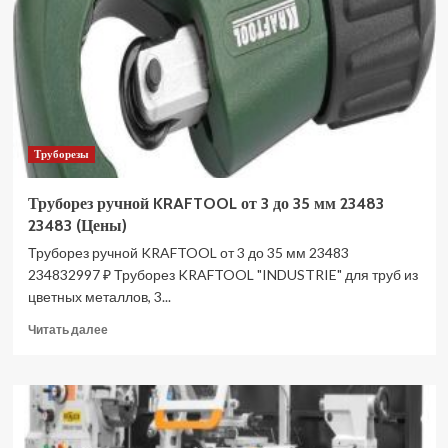
(Цены)
Труборезы
Труборез ручной KRAFTOOL от 3 до 35 мм 23483
23483 (Цены)
Труборез ручной KRAFTOOL от 3 до 35 мм 23483
234832997 ₽ Труборез KRAFTOOL "INDUSTRIE" для труб из
цветных металлов, 3...
Прочитать
Читать далее
больше
о
Труборез
ручной
KRAFTOOL
от