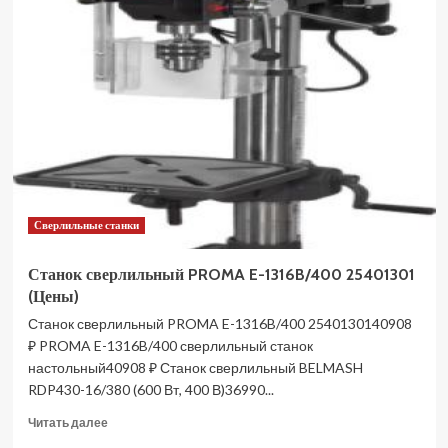
сверлильный
PROMA
E-
1516B/230
25231501
(Цены)
Сверлильные станки
Станок сверлильный PROMA E-1316B/400 25401301
(Цены)
Станок сверлильный PROMA E-1316B/400 2540130140908
₽ PROMA E-1316B/400 сверлильный станок
настольный40908 ₽ Станок сверлильный BELMASH
RDP430-16/380 (600 Вт, 400 В)36990...
Прочитать
Читать далее
больше