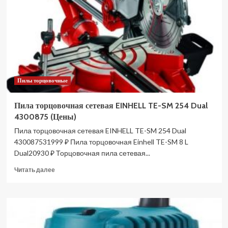
KGS
254
M
602540000
(Цены)
Пилы торцовочные
Пила торцовочная сетевая EINHELL TE-SM 254 Dual
4300875 (Цены)
Пила торцовочная сетевая EINHELL TE-SM 254 Dual
430087531999 ₽ Пила торцовочная Einhell TE-SM 8 L
Dual20930 ₽ Торцовочная пила сетевая...
Прочитать
Читать далее
больше
о
Пила
торцовочная
сетевая
EINHELL