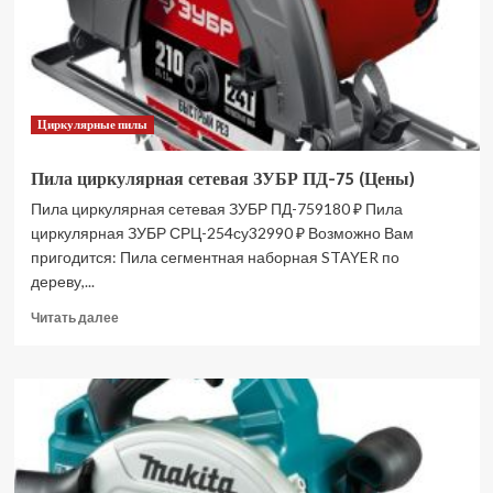
и
ЗУ
3601707CUB
(Цены)
Циркулярные пилы
Пила циркулярная сетевая ЗУБР ПД-75 (Цены)
Пила циркулярная сетевая ЗУБР ПД-759180 ₽ Пила
циркулярная ЗУБР СРЦ-254су32990 ₽ Возможно Вам
пригодится: Пила сегментная наборная STAYER по
дереву,...
Прочитать
Читать далее
больше
о
Пила
циркулярная
сетевая
ЗУБР
ПД-75
(Цены)