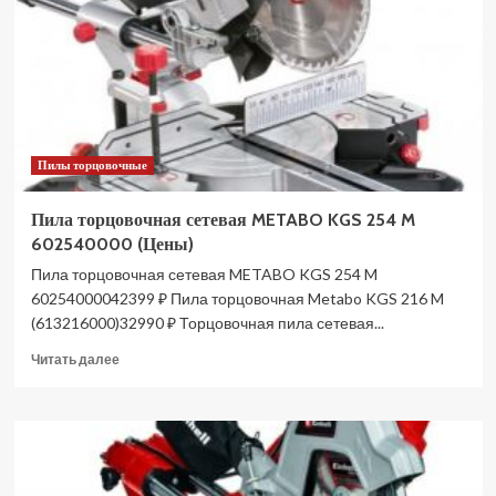
254
M
690828000
(Цены)
Пилы торцовочные
Пила торцовочная сетевая METABO KGS 254 M
602540000 (Цены)
Пила торцовочная сетевая METABO KGS 254 M
60254000042399 ₽ Пила торцовочная Metabo KGS 216 M
(613216000)32990 ₽ Торцовочная пила сетевая...
Прочитать
Читать далее
больше
о
Пила
торцовочная
сетевая
METABO