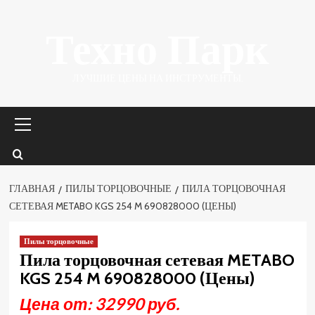
Перейти
Техно Парк
к
содержимому
ЛУЧШИЕ ЦЕНЫ НА ИНСТРУМЕНТЫ.
Основное
меню
ГЛАВНАЯ
ПИЛЫ ТОРЦОВОЧНЫЕ
ПИЛА ТОРЦОВОЧНАЯ
СЕТЕВАЯ METABO KGS 254 M 690828000 (ЦЕНЫ)
Пилы торцовочные
Пила торцовочная сетевая METABO
KGS 254 M 690828000 (Цены)
Цена от: 32990 руб.