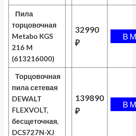
Пила
торцовочная
32990
Metabo KGS
₽
216 M
(613216000)
Торцовочная
пила сетевая
139890
DEWALT
FLEXVOLT,
₽
бесщеточная,
DCS727N-XJ