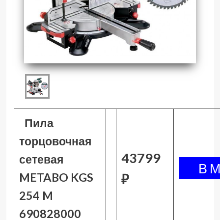
Пила
торцовочная
43799
сетевая
METABO KGS
₽
254 M
690828000