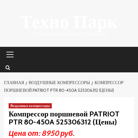
Перейти
Техно Парк
к
содержимому
ЛУЧШИЕ ЦЕНЫ НА ИНСТРУМЕНТЫ.
Основное
меню
ГЛАВНАЯ
ВОЗДУШНЫЕ КОМПРЕССОРЫ
КОМПРЕССОР
ПОРШНЕВОЙ PATRIOT PTR 80-450A 525306312 (ЦЕНЫ)
Воздушные компрессоры
Компрессор поршневой PATRIOT
PTR 80-450A 525306312 (Цены)
Цена от: 8950 руб.