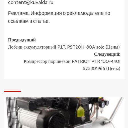
content@kuvalda.ru
Реклама. Информация о рекламодателе по
ссылкам в статье.
Навигация
Предыдущий
Лобзик аккумуляторный P.I.T. PST20H-80A solo (Цены)
записи
Следующий:
Компрессор поршневой PATRIOT PTR 100-440I
525301965 (Цены)