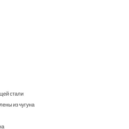
щей стали
лены из чугуна
на