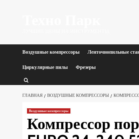
Перейти
Техно Парк
к
содержимому
ЛУЧШИЕ ЦЕНЫ НА ИНСТРУМЕНТЫ.
Воздушные компрессоры
Ленточнопильные ста
Циркулярные пилы
Фрезеры
ГЛАВНАЯ
ВОЗДУШНЫЕ КОМПРЕССОРЫ
КОМПРЕССОР
Воздушные компрессоры
Компрессор по