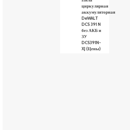
Пила
циркулярная
аккумуляторная
DeWALT
DCS 391 N
без АКБ и
ЗУ
DCS391N-
XJ (Цены)