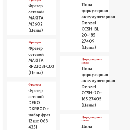
Пила
Фрезер
циркулярная
сетевой
аккумуляторная
MAKITA
Denzel
M3602
CCSH-BL-
(Цены)
20-185
27409
Фрезеры
(Цены)
Фрезер
сетевой
Циркулярные
MAKITA
пилы
RP2303FC02
Пила
(Цены)
циркулярная
аккумуляторная
Фрезеры
Denzel
Фрезер
CCSH-20-
сетевой
165 27405
DEKO
(Цены)
DKR800 +
набор фрез
Циркулярные
пилы
12 шт 063-
Пила
4351