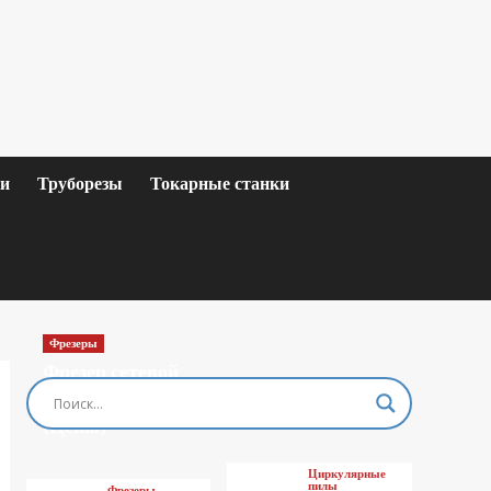
ки
Труборезы
Токарные станки
Фрезеры
Фрезер сетевой
MAKITA M3601
(Цены)
Циркулярные
пилы
Фрезеры