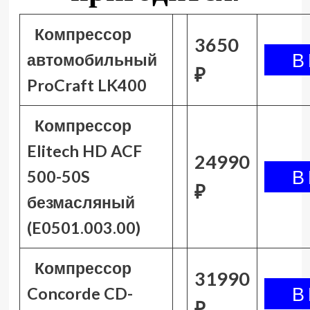
Компрессор
3650
автомобильный
₽
ProCraft LK400
Компрессор
Elitech HD ACF
24990
500-50S
₽
безмасляный
(E0501.003.00)
Компрессор
31990
Concorde CD-
₽