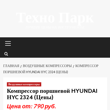
Перейти
Техно Парк
к
содержимому
ЛУЧШИЕ ЦЕНЫ НА ИНСТРУМЕНТЫ.
Основное
меню
ГЛАВНАЯ
ВОЗДУШНЫЕ КОМПРЕССОРЫ
КОМПРЕССОР
ПОРШНЕВОЙ HYUNDAI НYC 2324 (ЦЕНЫ)
Воздушные компрессоры
Компрессор поршневой HYUNDAI
НYC 2324 (Цены)
Цена от: 790 руб.