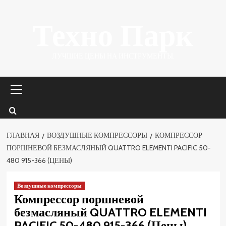
Перейти
Техно Парк
к
содержимому
ЛУЧШИЕ ЦЕНЫ НА ИНСТРУМЕНТЫ.
Основное
меню
ГЛАВНАЯ
ВОЗДУШНЫЕ КОМПРЕССОРЫ
КОМПРЕССОР
ПОРШНЕВОЙ БЕЗМАСЛЯНЫЙ QUATTRO ELEMENTI PACIFIC 50-
480 915-366 (ЦЕНЫ)
Воздушные компрессоры
Компрессор поршневой
безмасляный QUATTRO ELEMENTI
PACIFIC 50-480 915-366 (Цены)