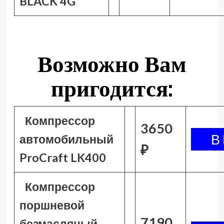
BLACK 4G
Возможно Вам
пригодится:
Компрессор
3650
автомобильный
₽
ProCraft LK400
Компрессор
поршневой
7190
безмасляный