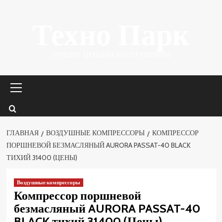
Перейти
Техно Парк
к
содержимому
ЛУЧШИЕ ЦЕНЫ НА ИНСТРУМЕНТЫ.
Основное
меню
ГЛАВНАЯ
ВОЗДУШНЫЕ КОМПРЕССОРЫ
КОМПРЕССОР
ПОРШНЕВОЙ БЕЗМАСЛЯНЫЙ AURORA PASSAT-40 BLACK
ТИХИЙ 31400 (ЦЕНЫ)
Воздушные компрессоры
Компрессор поршневой
безмасляный AURORA PASSAT-40
BLACK тихий 31400 (Цены)