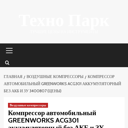
Перейти
Техно Парк
к
содержимому
ЛУЧШИЕ ЦЕНЫ НА ИНСТРУМЕНТЫ.
Основное
меню
ГЛАВНАЯ
ВОЗДУШНЫЕ КОМПРЕССОРЫ
КОМПРЕССОР
АВТОМОБИЛЬНЫЙ GREENWORKS ACG301 АККУМУЛЯТОРНЫЙ
БЕЗ АКБ И ЗУ 3400807 (ЦЕНЫ)
Воздушные компрессоры
Компрессор автомобильный
GREENWORKS ACG301
аккумуляторный без АКБ и ЗУ