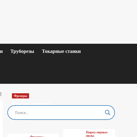
ки
Труборезы
Токарные станки
)
Фрезеры
Фрезер сетевой
MAKITA M3601
(Цены)
Циркулярные
пилы
Фрезеры