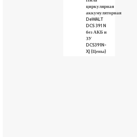
Пила
циркулярная
аккумуляторная
DeWALT
DCS 391 N
без АКБ и
ЗУ
DCS391N-
XJ (Цены)