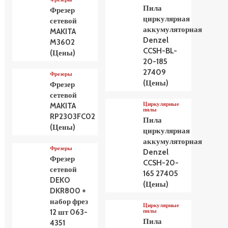
Пила
Фрезер
циркулярная
сетевой
аккумуляторная
MAKITA
Denzel
M3602
CCSH-BL-
(Цены)
20-185
27409
Фрезеры
(Цены)
Фрезер
сетевой
Циркулярные
MAKITA
пилы
RP2303FC02
Пила
(Цены)
циркулярная
аккумуляторная
Фрезеры
Denzel
Фрезер
CCSH-20-
сетевой
165 27405
DEKO
(Цены)
DKR800 +
набор фрез
Циркулярные
пилы
12 шт 063-
Пила
4351