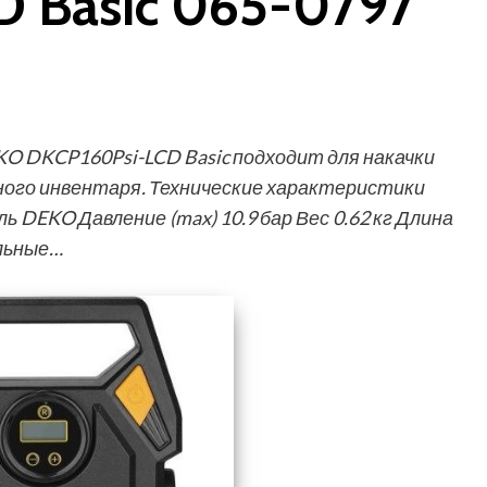
 Basic 065-0797
O DKCP160Psi-LCD Basic подходит для накачки
вного инвентаря. Технические характеристики
 DEKO Давление (max) 10.9 бар Вес 0.62 кг Длина
ильные…