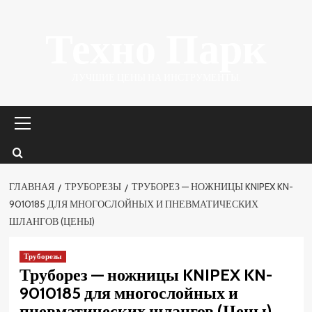
Перейти
Техно Парк
к
содержимому
ЛУЧШИЕ ЦЕНЫ НА ИНСТРУМЕНТЫ.
Основное
меню
ГЛАВНАЯ
ТРУБОРЕЗЫ
ТРУБОРЕЗ — НОЖНИЦЫ KNIPEX KN-
9010185 ДЛЯ МНОГОСЛОЙНЫХ И ПНЕВМАТИЧЕСКИХ
ШЛАНГОВ (ЦЕНЫ)
Труборезы
Труборез — ножницы KNIPEX KN-
9010185 для многослойных и
пневматических шлангов (Цены)