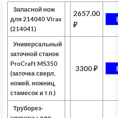
Запасной нож
2657.00
для 214040 Virax
₽
(214041)
Универсальный
заточной станок
ProCraft MS350
3300 ₽
(заточка сверл,
ножей, ножниц,
стамесок и т.п.)
Труборез-
ножницы для