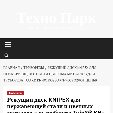
Перейти
Техно Парк
к
содержимому
ЛУЧШИЕ ЦЕНЫ НА ИНСТРУМЕНТЫ.
Основное
меню
ГЛАВНАЯ
ТРУБОРЕЗЫ
РЕЖУЩИЙ ДИСК KNIPEX ДЛЯ
НЕРЖАВЕЮЩЕЙ СТАЛИ И ЦВЕТНЫХ МЕТАЛЛОВ ДЛЯ
ТРУБОРЕЗА TUBIX® KN-903102SB KN-903902V01 (ЦЕНЫ)
Труборезы
Режущий диск KNIPEX для
нержавеющей стали и цветных
металлов для трубореза TubiX® KN-