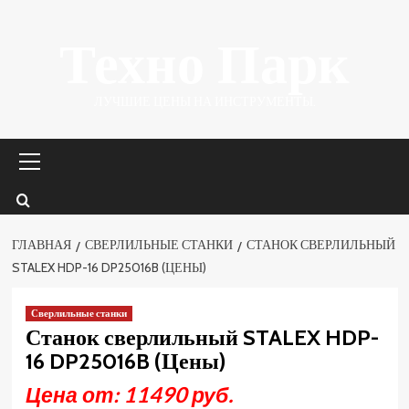
Перейти
Техно Парк
к
содержимому
ЛУЧШИЕ ЦЕНЫ НА ИНСТРУМЕНТЫ.
Основное
меню
ГЛАВНАЯ
СВЕРЛИЛЬНЫЕ СТАНКИ
СТАНОК СВЕРЛИЛЬНЫЙ
STALEX HDP-16 DP25016B (ЦЕНЫ)
Сверлильные станки
Станок сверлильный STALEX HDP-
16 DP25016B (Цены)
Цена от: 11490 руб.