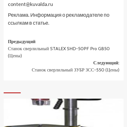
content@kuvalda.ru
Реклама. Информация о рекламодателе по
ссылкам в статье.
Навигация
Предыдущий
Станок сверлильный STALEX SHD-50PF Pro GB50
записи
(Цены)
Следующий:
Станок сверлильный ЗУБР ЗСС-550 (Цены)