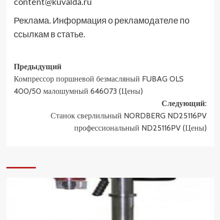
content@kuvalda.ru
Реклама. Информация о рекламодателе по
ссылкам в статье.
Навигация
Предыдущий
Компрессор поршневой безмасляный FUBAG OLS
записи
400/50 малошумный 646073 (Цены)
Следующий:
Станок сверлильный NORDBERG ND25116PV
профессиональный ND25116PV (Цены)