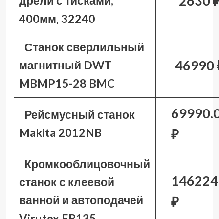
2630 
дрели с тисками,
400мм, 32240
Станок сверлильный
46990 
магнитный DWT
MBMP15-28 BMC
69990.
Рейсмусный станок
Makita 2012NB
₽
Кромкооблицовочный
146224
станок с клеевой
ванной и автоподачей
₽
Virutex EB135