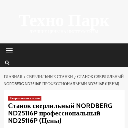
Перейти
Техно Парк
к
содержимому
ЛУЧШИЕ ЦЕНЫ НА ИНСТРУМЕНТЫ.
Основное
меню
ГЛАВНАЯ
СВЕРЛИЛЬНЫЕ СТАНКИ
СТАНОК СВЕРЛИЛЬНЫЙ
NORDBERG ND25116P ПРОФЕССИОНАЛЬНЫЙ ND25116P (ЦЕНЫ)
Сверлильные станки
Станок сверлильный NORDBERG
ND25116P профессиональный
ND25116P (Цены)