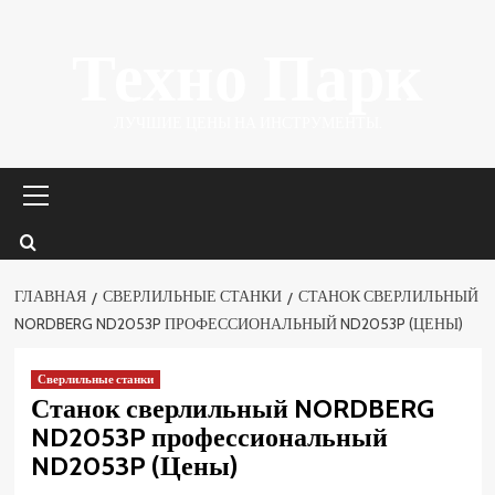
Перейти
Техно Парк
к
содержимому
ЛУЧШИЕ ЦЕНЫ НА ИНСТРУМЕНТЫ.
Основное
меню
ГЛАВНАЯ
СВЕРЛИЛЬНЫЕ СТАНКИ
СТАНОК СВЕРЛИЛЬНЫЙ
NORDBERG ND2053P ПРОФЕССИОНАЛЬНЫЙ ND2053P (ЦЕНЫ)
Сверлильные станки
Станок сверлильный NORDBERG
ND2053P профессиональный
ND2053P (Цены)