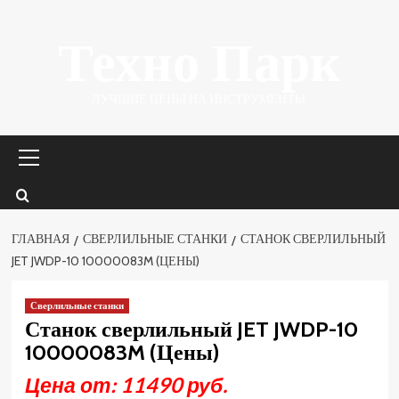
Перейти
Техно Парк
к
содержимому
ЛУЧШИЕ ЦЕНЫ НА ИНСТРУМЕНТЫ.
Основное
меню
ГЛАВНАЯ
СВЕРЛИЛЬНЫЕ СТАНКИ
СТАНОК СВЕРЛИЛЬНЫЙ
JET JWDP-10 10000083M (ЦЕНЫ)
Сверлильные станки
Станок сверлильный JET JWDP-10
10000083M (Цены)
Цена от: 11490 руб.