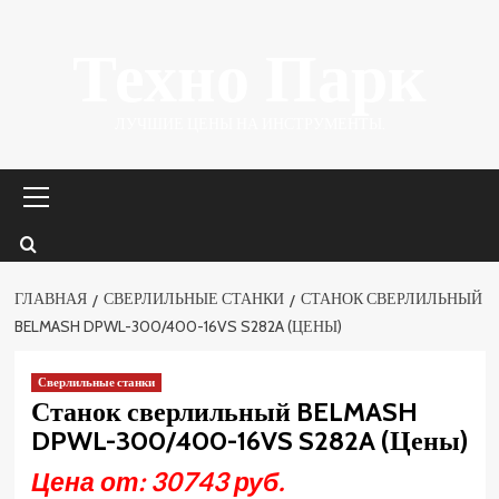
Перейти
Техно Парк
к
содержимому
ЛУЧШИЕ ЦЕНЫ НА ИНСТРУМЕНТЫ.
Основное
меню
ГЛАВНАЯ
СВЕРЛИЛЬНЫЕ СТАНКИ
СТАНОК СВЕРЛИЛЬНЫЙ
BELMASH DPWL-300/400-16VS S282A (ЦЕНЫ)
Сверлильные станки
Станок сверлильный BELMASH
DPWL-300/400-16VS S282A (Цены)
Цена от: 30743 руб.