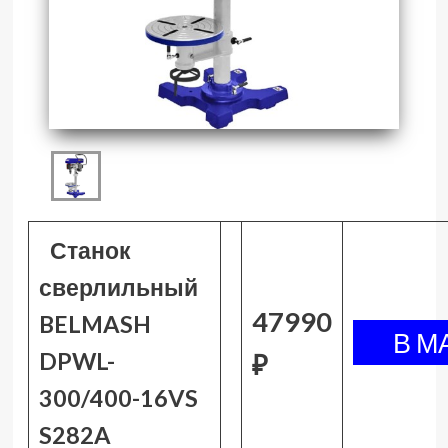
Станок
сверлильный
47990
BELMASH
DPWL-
₽
300/400-16VS
S282A