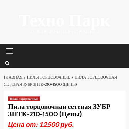
Перейти
Техно Парк
к
содержимому
ЛУЧШИЕ ЦЕНЫ НА ИНСТРУМЕНТЫ.
Основное
меню
ГЛАВНАЯ
ПИЛЫ ТОРЦОВОЧНЫЕ
ПИЛА ТОРЦОВОЧНАЯ
СЕТЕВАЯ ЗУБР ЗПТК-210-1500 (ЦЕНЫ)
Пилы торцовочные
Пила торцовочная сетевая ЗУБР
ЗПТК-210-1500 (Цены)
Цена от: 12500 руб.