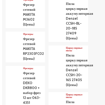
Пила
Фрезер
циркулярная
сетевой
аккумуляторная
MAKITA
Denzel
M3602
CCSH-BL-
(Цены)
20-185
27409
Фрезеры
(Цены)
Фрезер
сетевой
Циркулярные
MAKITA
пилы
RP2303FC02
Пила
(Цены)
циркулярная
аккумуляторная
Фрезеры
Denzel
Фрезер
CCSH-20-
сетевой
165 27405
DEKO
(Цены)
DKR800 +
набор фрез
Циркулярные
пилы
12 шт 063-
Пила
4351