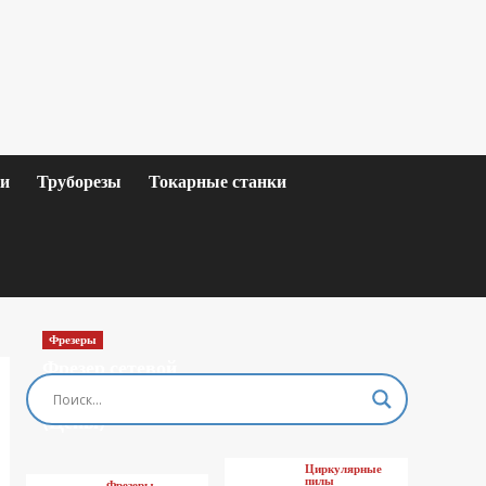
ки
Труборезы
Токарные станки
Фрезеры
Фрезер сетевой
MAKITA M3601
(Цены)
Циркулярные
пилы
Фрезеры