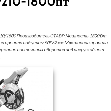
т210-1800пт
210/1800 Производитель СТАВР Мощность 1800 Вт
на пропила под углом 90° 62 мм Max ширина пропила
держание постоянных оборотов под нагрузкой нет
й…