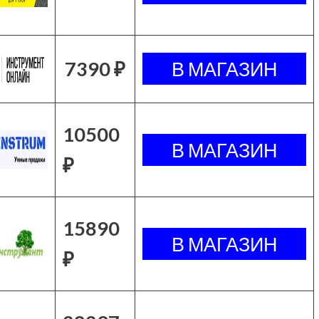
7390 ₽
10500
₽
15890
₽