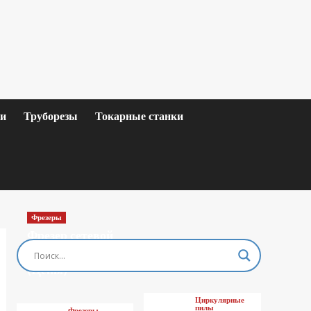
ки
Труборезы
Токарные станки
Фрезеры
Фрезер сетевой
MAKITA M3601
(Цены)
Циркулярные
пилы
Фрезеры