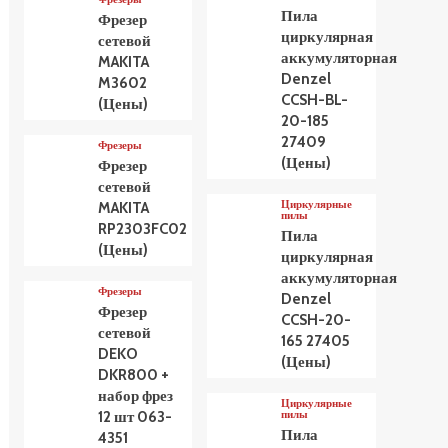
Пила
Фрезер
циркулярная
сетевой
аккумуляторная
MAKITA
Denzel
M3602
CCSH-BL-
(Цены)
20-185
27409
Фрезеры
(Цены)
Фрезер
сетевой
Циркулярные
MAKITA
пилы
RP2303FC02
Пила
(Цены)
циркулярная
аккумуляторная
Фрезеры
Denzel
Фрезер
CCSH-20-
сетевой
165 27405
DEKO
(Цены)
DKR800 +
набор фрез
Циркулярные
пилы
12 шт 063-
Пила
4351