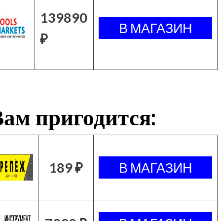
139890
₽
ам пригодится:
189 ₽