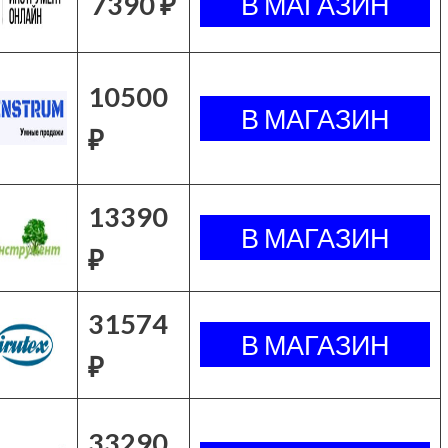
7390 ₽
10500
₽
13390
₽
31574
₽
33290