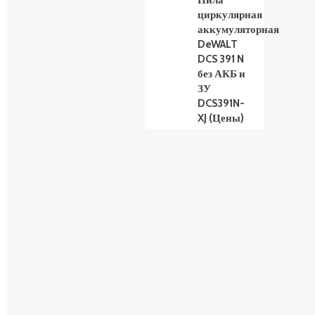
Пила
циркулярная
аккумуляторная
DeWALT
DCS 391 N
без АКБ и
ЗУ
DCS391N-
XJ (Цены)