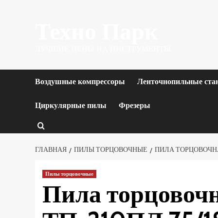
Перейти
Техно Парк
к
содержимому
ЛУЧШИЕ ЦЕНЫ НА ИНСТРУМЕНТЫ.
Воздушные компрессоры
Ленточнопильные ста
Циркулярные пилы
Фрезеры
ГЛАВНАЯ
ПИЛЫ ТОРЦОВОЧНЫЕ
ПИЛА ТОРЦОВОЧНАЯ
Пилы торцовочные
Пила торцовочн