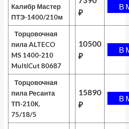
7390
Калибр Мастер
₽
ПТЭ-1400/210м
Торцовочная
10500
пила ALTECO
MS 1400-210
₽
MultiCut 80687
Торцовочная
15890
пила Ресанта
ТП-210К,
₽
75/18/5