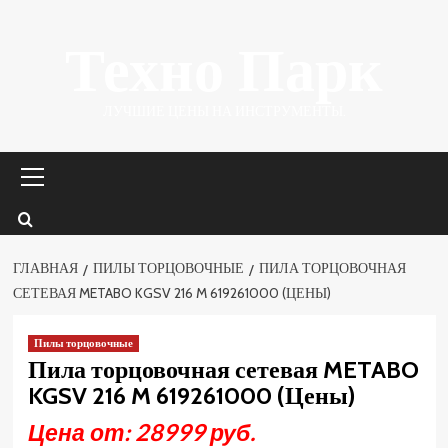
Перейти
Техно Парк
к
содержимому
ЛУЧШИЕ ЦЕНЫ НА ИНСТРУМЕНТЫ.
Основное
меню
ГЛАВНАЯ
ПИЛЫ ТОРЦОВОЧНЫЕ
ПИЛА ТОРЦОВОЧНАЯ
СЕТЕВАЯ METABO KGSV 216 M 619261000 (ЦЕНЫ)
Пилы торцовочные
Пила торцовочная сетевая METABO
KGSV 216 M 619261000 (Цены)
Цена от: 28999 руб.