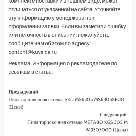
комплекте поставки и внешнем виде, может
отличаться от указанной на сайте. Уточняйте
эту информацию у менеджера при
оформлении заявки. Если вы заметили ошибку
или неточность в описании, пожалуйста,
сообщите нам об этом по адресу
content@kuvalda.ru
Реклама. Информация о рекламодателе по
ссылкам в статье.
Навигация
Предыдущий
Пила торцовочная сетевая SKIL MS6305 MS6305SE00
записи
(Цены)
Следующий:
Пила торцовочная сетевая METABO KGS 305 M
619305000 (Цены)