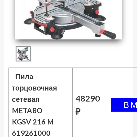
Пила
торцовочная
48290
сетевая
METABO
₽
KGSV 216 M
619261000