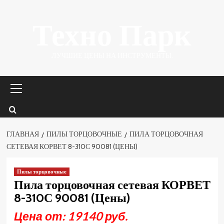
Перейти
Техно Парк
к
содержимому
ЛУЧШИЕ ЦЕНЫ НА ИНСТРУМЕНТЫ.
Основное
меню
ГЛАВНАЯ
ПИЛЫ ТОРЦОВОЧНЫЕ
ПИЛА ТОРЦОВОЧНАЯ
СЕТЕВАЯ КОРВЕТ 8-310С 90081 (ЦЕНЫ)
Пилы торцовочные
Пила торцовочная сетевая КОРВЕТ
8-310С 90081 (Цены)
Цена от: 19140 руб.