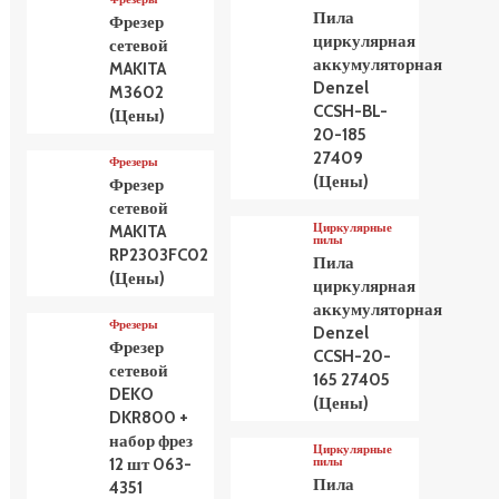
Пила
Фрезер
циркулярная
сетевой
аккумуляторная
MAKITA
Denzel
M3602
CCSH-BL-
(Цены)
20-185
27409
Фрезеры
(Цены)
Фрезер
сетевой
Циркулярные
MAKITA
пилы
RP2303FC02
Пила
(Цены)
циркулярная
аккумуляторная
Фрезеры
Denzel
Фрезер
CCSH-20-
сетевой
165 27405
DEKO
(Цены)
DKR800 +
набор фрез
Циркулярные
пилы
12 шт 063-
Пила
4351