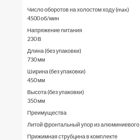
Число оборотов на холостом ходу (max)
4500 об/мин
Напряжение питания
230 В
Длина (без упаковки)
730 мм
Ширина (без упаковки)
450 мм
Высота (без упаковки)
350 мм
Преимущества
Литой фронтальный упор из алюминиевого
Прижимная струбцина в комплекте