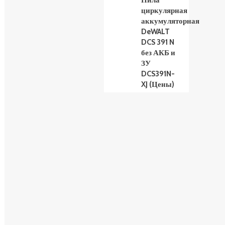
Пила
циркулярная
аккумуляторная
DeWALT
DCS 391 N
без АКБ и
ЗУ
DCS391N-
XJ (Цены)