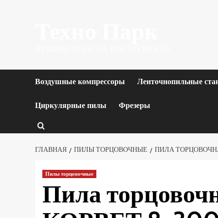
Перейти
Техно Парк
к
содержимому
ЛУЧШИЕ ЦЕНЫ НА ИНСТРУМЕНТЫ.
Воздушные компрессоры
Ленточнопильные ста
Циркулярные пилы
Фрезеры
ГЛАВНАЯ
ПИЛЫ ТОРЦОВОЧНЫЕ
ПИЛА ТОРЦОВОЧНА
Пилы торцовочные
Пила торцовочн