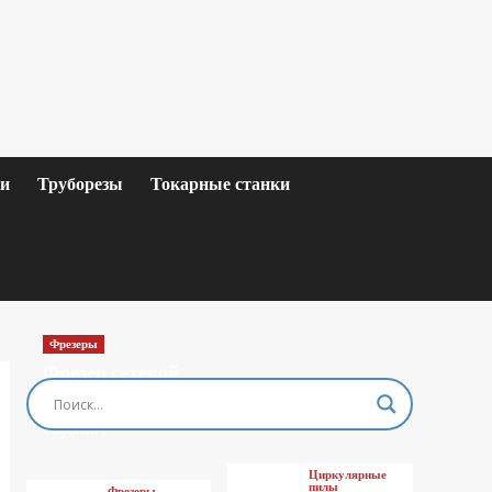
ки
Труборезы
Токарные станки
Фрезеры
Фрезер сетевой
MAKITA M3601
(Цены)
Циркулярные
пилы
Фрезеры