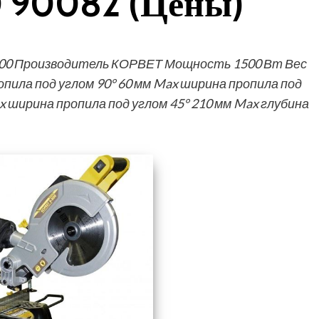
 90082 (Цены)
300 Производитель КОРВЕТ Мощность 1500 Вт Вес
опила под углом 90° 60 мм Max ширина пропила под
x ширина пропила под углом 45° 210 мм Max глубина