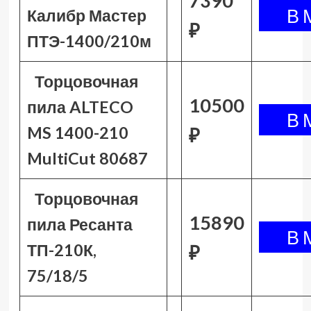
7390
Калибр Мастер
₽
ПТЭ-1400/210м
Торцовочная
10500
пила ALTECO
MS 1400-210
₽
MultiCut 80687
Торцовочная
15890
пила Ресанта
ТП-210К,
₽
75/18/5