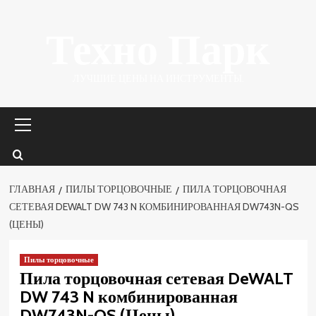
Перейти
Техно Парк
к
содержимому
ЛУЧШИЕ ЦЕНЫ НА ИНСТРУМЕНТЫ.
Основное
меню
ГЛАВНАЯ
ПИЛЫ ТОРЦОВОЧНЫЕ
ПИЛА ТОРЦОВОЧНАЯ
СЕТЕВАЯ DEWALT DW 743 N КОМБИНИРОВАННАЯ DW743N-QS
(ЦЕНЫ)
Пилы торцовочные
Пила торцовочная сетевая DeWALT
DW 743 N комбинированная
DW743N-QS (Цены)