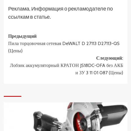
Реклама. Информация о рекламодателе по
ссылкам в статье.
Навигация
Предыдущий
Пила торцовочная сетевая DeWALT D 27113 D27113-QS
записи
(Цены)
Следующий:
Лобзик аккумуляторный КРАТОН JS18DC-OFA без АКБ
и ЗУ 3 11 01 087 (Цены)