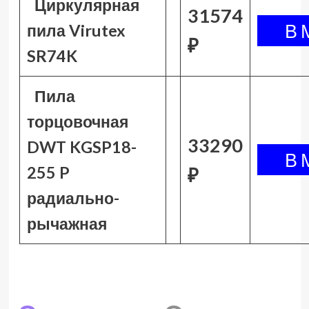
Циркулярная
31574
пила Virutex
₽
SR74K
Пила
торцовочная
33290
DWT KGSP18-
255 P
₽
радиально-
рычажная