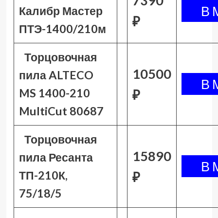
7390
Калибр Мастер
₽
ПТЭ-1400/210м
Торцовочная
10500
пила ALTECO
MS 1400-210
₽
MultiCut 80687
Торцовочная
15890
пила Ресанта
ТП-210К,
₽
75/18/5