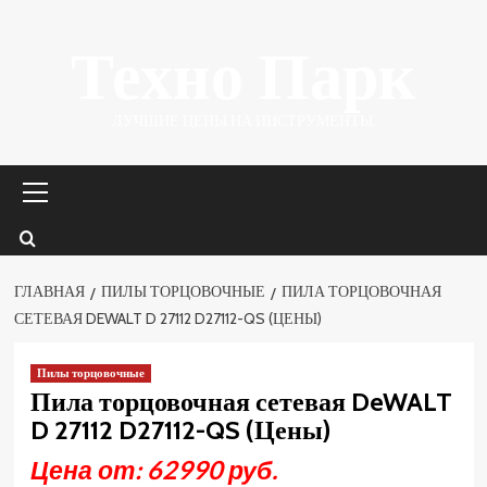
Перейти
Техно Парк
к
содержимому
ЛУЧШИЕ ЦЕНЫ НА ИНСТРУМЕНТЫ.
Основное
меню
ГЛАВНАЯ
ПИЛЫ ТОРЦОВОЧНЫЕ
ПИЛА ТОРЦОВОЧНАЯ
СЕТЕВАЯ DEWALT D 27112 D27112-QS (ЦЕНЫ)
Пилы торцовочные
Пила торцовочная сетевая DeWALT
D 27112 D27112-QS (Цены)
Цена от: 62990 руб.