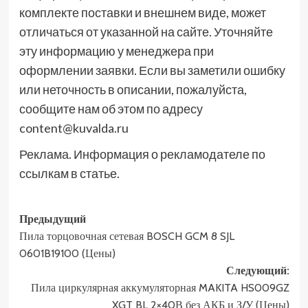
комплекте поставки и внешнем виде, может
отличаться от указанной на сайте. Уточняйте
эту информацию у менеджера при
оформлении заявки. Если вы заметили ошибку
или неточность в описании, пожалуйста,
сообщите нам об этом по адресу
content@kuvalda.ru
Реклама. Информация о рекламодателе по
ссылкам в статье.
Навигация
Предыдущий
Пила торцовочная сетевая BOSCH GCM 8 SJL
записи
0601B19100 (Цены)
Следующий:
Пила циркулярная аккумуляторная MAKITA HS009GZ
XGT BL 2×40В без АКБ и З/У (Цены)