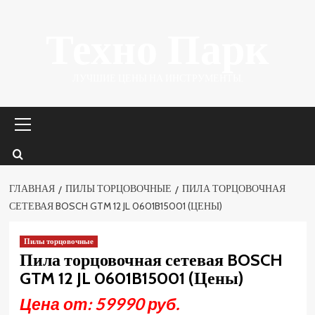
Перейти
Техно Парк
к
содержимому
ЛУЧШИЕ ЦЕНЫ НА ИНСТРУМЕНТЫ.
Основное
меню
ГЛАВНАЯ
ПИЛЫ ТОРЦОВОЧНЫЕ
ПИЛА ТОРЦОВОЧНАЯ
СЕТЕВАЯ BOSCH GTM 12 JL 0601B15001 (ЦЕНЫ)
Пилы торцовочные
Пила торцовочная сетевая BOSCH
GTM 12 JL 0601B15001 (Цены)
Цена от: 59990 руб.