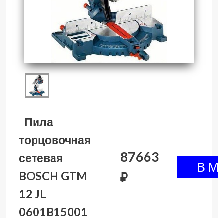
Пила
торцовочная
87663
сетевая
BOSCH GTM
₽
12 JL
0601B15001